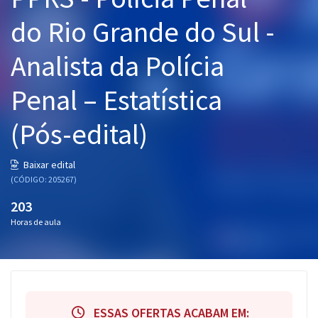
Pós
do Rio Grande do Sul -
Graduação
Analista da Polícia
OAB
Penal – Estatística
Mentorias
(Pós-edital)
Questões grátis
Baixar edital
Conteúdo gratuito
(CÓDIGO: 205267)
203
Blog
Horas de aula
Aprovados
Atendimento
ESSAS OFERTAS ACABAM EM: