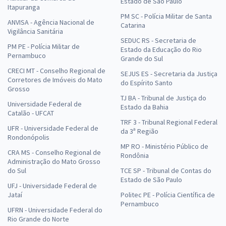
Estado de São Paulo
Itapuranga
PM SC - Polícia Militar de Santa
ANVISA - Agência Nacional de
Catarina
Vigilância Sanitária
SEDUC RS - Secretaria de
PM PE - Polícia Militar de
Estado da Educação do Rio
Pernambuco
Grande do Sul
CRECI MT - Conselho Regional de
SEJUS ES - Secretaria da Justiça
Corretores de Imóveis do Mato
do Espírito Santo
Grosso
TJ BA - Tribunal de Justiça do
Universidade Federal de
Estado da Bahia
Catalão - UFCAT
TRF 3 - Tribunal Regional Federal
UFR - Universidade Federal de
da 3ª Região
Rondonópolis
MP RO - Ministério Público de
CRA MS - Conselho Regional de
Rondônia
Administração do Mato Grosso
do Sul
TCE SP - Tribunal de Contas do
Estado de São Paulo
UFJ - Universidade Federal de
Jataí
Politec PE - Polícia Científica de
Pernambuco
UFRN - Universidade Federal do
Rio Grande do Norte