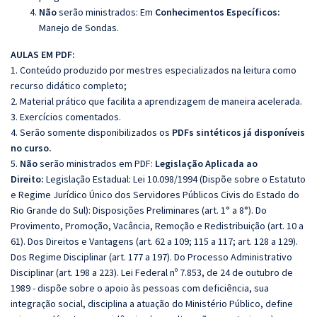
Não
serão ministrados: Em
Conhecimentos Específicos:
Manejo de Sondas.
AULAS EM PDF:
1. Conteúdo produzido por mestres especializados na leitura como
recurso didático completo;
2. Material prático que facilita a aprendizagem de maneira acelerada.
3. Exercícios comentados.
4. Serão somente disponibilizados os
PDFs sintéticos já disponíveis
no curso.
5.
Não
serão ministrados em PDF:
Legislação Aplicada ao
Direito:
Legislação Estadual: Lei 10.098/1994 (Dispõe sobre o Estatuto
e Regime Jurídico Único dos Servidores Públicos Civis do Estado do
Rio Grande do Sul): Disposições Preliminares (art. 1° a 8°). Do
Provimento, Promoção, Vacância, Remoção e Redistribuição (art. 10 a
61). Dos Direitos e Vantagens (art. 62 a 109; 115 a 117; art. 128 a 129).
Dos Regime Disciplinar (art. 177 a 197). Do Processo Administrativo
Disciplinar (art. 198 a 223). Lei Federal nº 7.853, de 24 de outubro de
1989 - dispõe sobre o apoio às pessoas com deficiência, sua
integração social, disciplina a atuação do Ministério Público, define