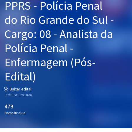
PPRS - Polícia Penal
Pós
do Rio Grande do Sul -
Graduação
Cargo: 08 - Analista da
OAB
Polícia Penal -
Mentorias
Enfermagem (Pós-
Questões grátis
Edital)
Conteúdo gratuito
Blog
Baixar edital
(CÓDIGO: 205169)
Aprovados
473
Atendimento
Horas de aula