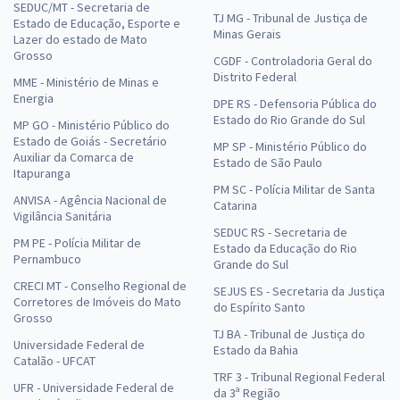
SEDUC/MT - Secretaria de
TJ MG - Tribunal de Justiça de
Estado de Educação, Esporte e
Minas Gerais
Lazer do estado de Mato
Grosso
CGDF - Controladoria Geral do
Distrito Federal
MME - Ministério de Minas e
Energia
DPE RS - Defensoria Pública do
Estado do Rio Grande do Sul
MP GO - Ministério Público do
Estado de Goiás - Secretário
MP SP - Ministério Público do
Auxiliar da Comarca de
Estado de São Paulo
Itapuranga
PM SC - Polícia Militar de Santa
ANVISA - Agência Nacional de
Catarina
Vigilância Sanitária
SEDUC RS - Secretaria de
PM PE - Polícia Militar de
Estado da Educação do Rio
Pernambuco
Grande do Sul
CRECI MT - Conselho Regional de
SEJUS ES - Secretaria da Justiça
Corretores de Imóveis do Mato
do Espírito Santo
Grosso
TJ BA - Tribunal de Justiça do
Universidade Federal de
Estado da Bahia
Catalão - UFCAT
TRF 3 - Tribunal Regional Federal
UFR - Universidade Federal de
da 3ª Região