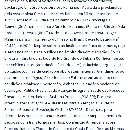
crimes e dá outras providências (com alterações posteriores).
Declaração Universal dos Direitos Humanos - Adotada e proclamada
pela Assembleia Geral das Nações Unidas em 10 de dezembro de
1948. Decreto nº 678, de 6 de novembro de 1992 - Promulga a
Convenção Americana sobre Direitos Humanos (Pacto de São José da
Costa Rica). Resolução nº 14, de 11 de novembro de 1994 - Regras
Mínimas para o Tratamento do Preso no Brasil. Decreto Estadual nº
48.598, de 2011 - Dispõe sobre a inclusão da temática de gênero, raça
e etnia nos concursos públicos no âmbito da Administração Pública
Direta e Indireta do Estado do Rio Grande do Sul. Em
Conhecimentos
Específicos:
Atenção Primária à Saúde (APS): princípios, organização
do cuidado, linhas de cuidado e abordagem integral; Atendimento ao
paciente cardiológico; Assistência de Enfermagem ao adulto com
condições crônicas: hipertensão, diabetes. Calendário Nacional de
Vacinação; Política Nacional de Atenção Integral à Saúde das Pessoas
Privadas de Liberdade no Sistema Prisional (PNAISP); Portaria
Interministerial nº 1/2014 – Diretrizes para a Atenção à Saúde no
Sistema Prisional; Resolução CNJ nº 487/2023 – Diretrizes para
alternativas penais, tratamento ambulatorial e acompanhamento de
pessoas com transtornos mentais; Convenção Americana sobre
Direitos Humanos (Pacto de San José da Costa Rica); Regras Mínimas