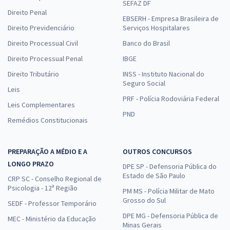
SEFAZ DF
Direito Penal
EBSERH - Empresa Brasileira de
Direito Previdenciário
Serviços Hospitalares
Direito Processual Civil
Banco do Brasil
Direito Processual Penal
IBGE
Direito Tributário
INSS - Instituto Nacional do
Seguro Social
Leis
PRF - Polícia Rodoviária Federal
Leis Complementares
PND
Remédios Constitucionais
PREPARAÇÃO A MÉDIO E A
OUTROS CONCURSOS
LONGO PRAZO
DPE SP - Defensoria Pública do
Estado de São Paulo
CRP SC - Conselho Regional de
Psicologia - 12ª Região
PM MS - Polícia Militar de Mato
Grosso do Sul
SEDF - Professor Temporário
DPE MG - Defensoria Pública de
MEC - Ministério da Educação
Minas Gerais