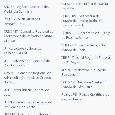
PM SC - Polícia Militar de Santa
ANVISA - Agência Nacional de
Catarina
Vigilância Sanitária
SEDUC RS - Secretaria de
PM PE - Polícia Militar de
Estado da Educação do Rio
Pernambuco
Grande do Sul
CRECI MT - Conselho Regional de
SEJUS ES - Secretaria da Justiça
Corretores de Imóveis do Mato
do Espírito Santo
Grosso
TJ BA - Tribunal de Justiça do
Universidade Federal de
Estado da Bahia
Catalão - UFCAT
TRF 3 - Tribunal Regional Federal
UFR - Universidade Federal de
da 3ª Região
Rondonópolis
MP RO - Ministério Público de
CRA MS - Conselho Regional de
Rondônia
Administração do Mato Grosso
do Sul
TCE SP - Tribunal de Contas do
Estado de São Paulo
UFJ - Universidade Federal de
Jataí
Politec PE - Polícia Científica de
Pernambuco
UFRN - Universidade Federal do
Rio Grande do Norte
UFCSPA - Universidade Federal