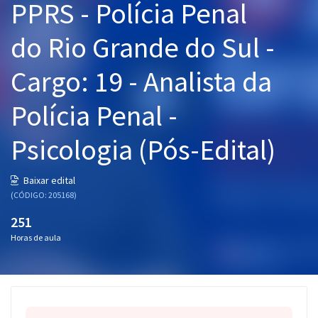
PPRS - Polícia Penal
Pós
do Rio Grande do Sul -
Graduação
Cargo: 19 - Analista da
OAB
Polícia Penal -
Mentorias
Psicologia (Pós-Edital)
Questões grátis
Conteúdo gratuito
Baixar edital
(CÓDIGO: 205168)
Blog
251
Aprovados
Horas de aula
Atendimento