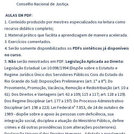
Conselho Nacional de Justiça.
AULAS EM PDF:
1. Conteúdo produzido por mestres especializados na leitura como
recurso didático completo;
2. Material prático que facilita a aprendizagem de maneira acelerada.
3. Exercícios comentados.
4. Serão somente disponibilizados os
PDFs sintéticos já disponíveis
no curso.
5.
Não
serão ministrados em PDF:
Legislação Aplicada ao Direito:
Legislação Estadual: Lei 10.098/1994 (Dispõe sobre o Estatuto e
Regime Jurídico Único dos Servidores Públicos Civis do Estado do
Rio Grande do Sul): Disposições Preliminares (art. 1° a 8°). Do
Provimento, Promoção, Vacância, Remoção e Redistribuição (art. 10 a
61). Dos Direitos e Vantagens (art. 62 a 109; 115 a 117; art. 128 a 129).
Dos Regime Disciplinar (art. 177 a 197). Do Processo Administrativo
Disciplinar (art. 198 a 223). Lei Federal nº 7.853, de 24 de outubro de
1989 - dispõe sobre o apoio às pessoas com deficiência, sua
integração social, disciplina a atuação do Ministério Público, define
crimes e dá outras providências (com alterações posteriores).
Declaração Universal dos Direitos Humanos - Adotada e proclamada