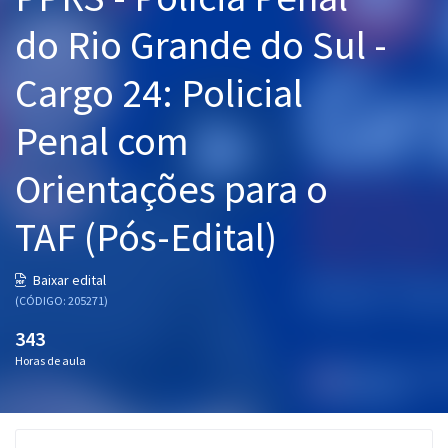
Pós
do Rio Grande do Sul -
Graduação
Cargo 24: Policial
OAB
Penal com
Mentorias
Orientações para o
Questões grátis
TAF (Pós-Edital)
Conteúdo gratuito
Baixar edital
Blog
(CÓDIGO: 205271)
Aprovados
343
Horas de aula
Atendimento