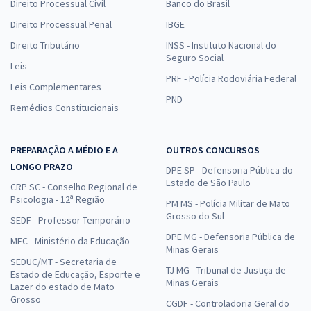
Direito Processual Civil
Banco do Brasil
Direito Processual Penal
IBGE
Direito Tributário
INSS - Instituto Nacional do
Seguro Social
Leis
PRF - Polícia Rodoviária Federal
Leis Complementares
PND
Remédios Constitucionais
PREPARAÇÃO A MÉDIO E A
OUTROS CONCURSOS
LONGO PRAZO
DPE SP - Defensoria Pública do
Estado de São Paulo
CRP SC - Conselho Regional de
Psicologia - 12ª Região
PM MS - Polícia Militar de Mato
Grosso do Sul
SEDF - Professor Temporário
DPE MG - Defensoria Pública de
MEC - Ministério da Educação
Minas Gerais
SEDUC/MT - Secretaria de
TJ MG - Tribunal de Justiça de
Estado de Educação, Esporte e
Minas Gerais
Lazer do estado de Mato
Grosso
CGDF - Controladoria Geral do