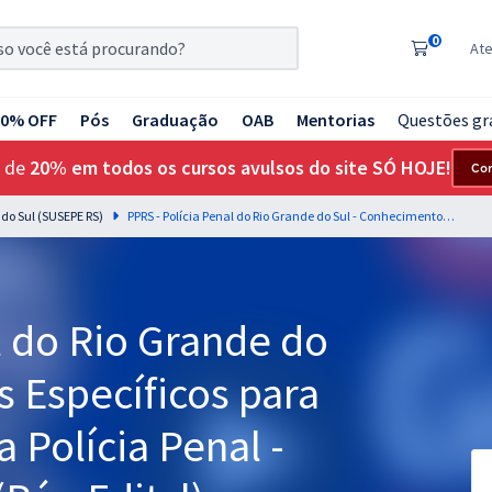
0
At
20% OFF
Pós
Graduação
OAB
Mentorias
Questões gr
 de
20% em todos os cursos avulsos do site SÓ HOJE!
Co
 do Sul (SUSEPE RS)
PPRS - Polícia Penal do Rio Grande do Sul - Conhecimentos Específicos para Cargo 04: Analista da Polícia Penal - Ciências Contábeis (Pós-Edital)
l do Rio Grande do
 Específicos para
a Polícia Penal -