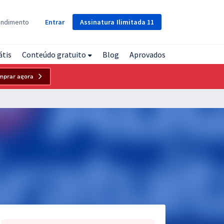
Assinatura
Ilimitada
11
endimento
Entrar
átis
Conteúdo gratuito
Blog
Aprovados
mprar agora