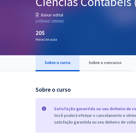
Ciências Contábeis 
Pós
Baixar edital
Graduação
(CÓDIGO: 205503)
205
OAB
Horas de aula
Mentorias
Sobre o curso
Sobre o concurso
Questões grátis
Conteúdo gratuito
Blog
Sobre o curso
Aprovados
Satisfação garantida ou seu dinheiro de vo
Você poderá efetuar o cancelamento e obter 
Atendimento
satisfação garantida ou seu dinheiro de volta