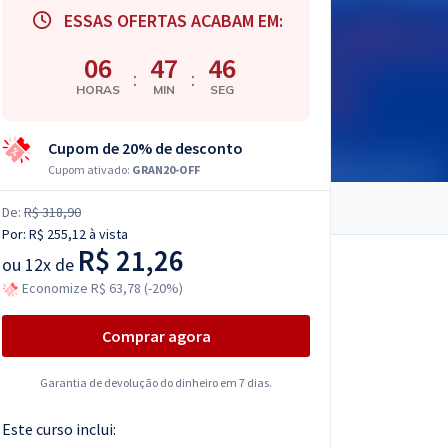
ESSAS OFERTAS ACABAM EM:
06
47
45
:
:
HORAS
MIN
SEG
Cupom de 20% de desconto
Cupom ativado:
GRAN20-OFF
De:
R$ 318,90
Por:
R$ 255,12
à vista
R$ 21,26
ou
12x de
Economize R$ 63,78 (-20%)
Comprar agora
Garantia de devolução do dinheiro em 7 dias.
Este curso inclui: