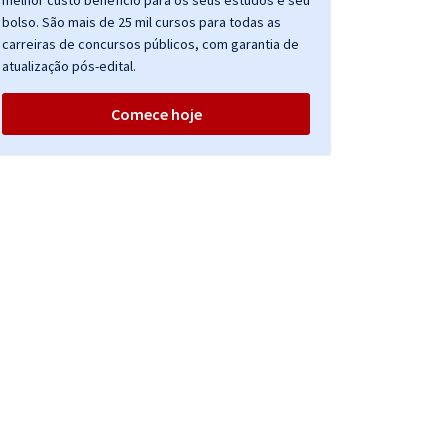
melhor custo benefício para os seus estudos e seu
bolso. São mais de 25 mil cursos para todas as
carreiras de concursos públicos, com garantia de
atualização pós-edital.
Comece hoje