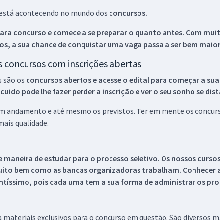
ue está acontecendo no mundo dos
concursos.
ara concurso e comece a se preparar o quanto antes. Com muita
os, a sua chance de conquistar uma vaga passa a ser bem maior
os concursos com inscrições abertas
s são os
concursos abertos e acesse o edital para começar a sua
ido pode lhe fazer perder a inscrição e ver o seu sonho se dis
 em andamento e até mesmo os previstos. Ter em mente os concurso
ais qualidade.
 maneira de estudar para o processo seletivo. Os nossos curso
uito bem como as bancas organizadoras trabalham. Conhecer a
tíssimo, pois cada uma tem a sua forma de administrar os proc
 a materiais exclusivos para o concurso em questão. São diversos 