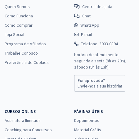
Quem Somos
Central de ajuda
Como Funciona
Chat
Como Comprar
WhatsApp
Loja Social
E-mail
Programa de Afiliados
Telefone: 3003-0894
Trabalhe Conosco
Horário de atendimento:
segunda a sexta (8h às 20h),
Preferência de Cookies
sábado (9h às 13h).
Foi aprovado?
Envie-nos a sua história!
CURSOS ONLINE
PÁGINAS ÚTEIS
Assinatura Ilimitada
Depoimentos
Coaching para Concursos
Material Grátis
Exame de Ordem
Aulas ao Vivo