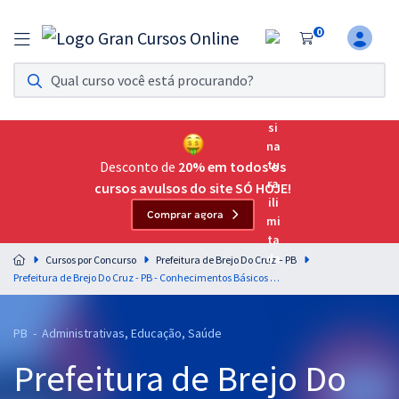
0
Assinatura Ilimitada 11
Acesso a todos os cursos. Teste grátis por 7 dias!
Assinatura OAB Até Passar
Acesso ilimitado a toda preparação para o Exame da
Desconto de
20% em todos os
Ordem, até você passar!
cursos avulsos do site SÓ HOJE!
Comprar agora
Residências Multiprofissionais
Preparação completa e intensiva para as principais
Cursos por Concurso
Prefeitura de Brejo Do Cruz – PB
residências em saúde do Brasil
Prefeitura de Brejo Do Cruz - PB - Conhecimentos Básicos Comuns aos cargos de Nível Superior - Educação - Equipe Gran (Pós-Edital)
Concursos
PB - Administrativas, Educação, Saúde
Assinatura Ilimitada
Prefeitura de Brejo Do
Cursos 20% OFF