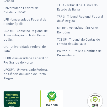
Grosso
TJ BA - Tribunal de Justiça do
Universidade Federal de
Estado da Bahia
Catalão - UFCAT
TRF 3 - Tribunal Regional Federal
UFR - Universidade Federal de
da 3ª Região
Rondonópolis
MP RO - Ministério Público de
CRA MS - Conselho Regional de
Rondônia
Administração do Mato Grosso
do Sul
TCE SP - Tribunal de Contas do
Estado de São Paulo
UFJ - Universidade Federal de
Jataí
Politec PE - Polícia Científica de
Pernambuco
UFRN - Universidade Federal do
Rio Grande do Norte
UFCSPA - Universidade Federal
de Ciência da Saúde de Porto
Alegre
RA 1000