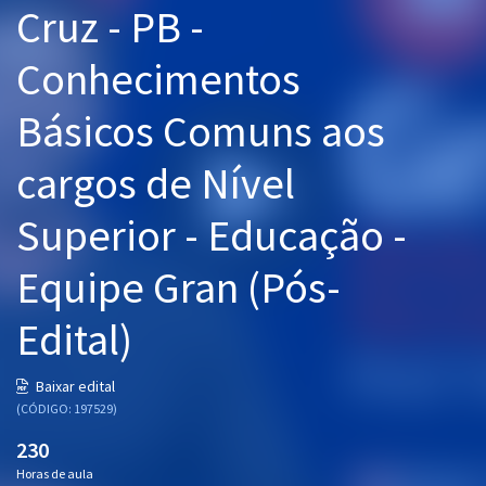
Cruz - PB -
Pós
Conhecimentos
Graduação
Básicos Comuns aos
OAB
cargos de Nível
Mentorias
Superior - Educação -
Questões grátis
Conteúdo gratuito
Equipe Gran (Pós-
Blog
Edital)
Aprovados
Baixar edital
(CÓDIGO: 197529)
Atendimento
230
Horas de aula