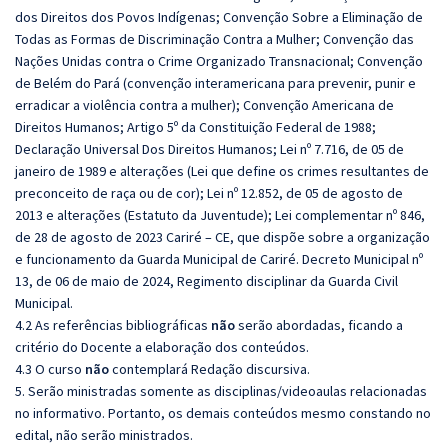
dos Direitos dos Povos Indígenas; Convenção Sobre a Eliminação de
Todas as Formas de Discriminação Contra a Mulher; Convenção das
Nações Unidas contra o Crime Organizado Transnacional; Convenção
de Belém do Pará (convenção interamericana para prevenir, punir e
erradicar a violência contra a mulher); Convenção Americana de
Direitos Humanos; Artigo 5º da Constituição Federal de 1988;
Declaração Universal Dos Direitos Humanos; Lei nº 7.716, de 05 de
janeiro de 1989 e alterações (Lei que define os crimes resultantes de
preconceito de raça ou de cor); Lei nº 12.852, de 05 de agosto de
2013 e alterações (Estatuto da Juventude); Lei complementar nº 846,
de 28 de agosto de 2023 Cariré – CE, que dispõe sobre a organização
e funcionamento da Guarda Municipal de Cariré. Decreto Municipal nº
13, de 06 de maio de 2024, Regimento disciplinar da Guarda Civil
Municipal.
4.2 As referências bibliográficas
não
serão abordadas, ficando a
critério do Docente a elaboração dos conteúdos.
4.3 O curso
não
contemplará Redação discursiva.
5. Serão ministradas somente as disciplinas/videoaulas relacionadas
no informativo. Portanto, os demais conteúdos mesmo constando no
edital, não serão ministrados.