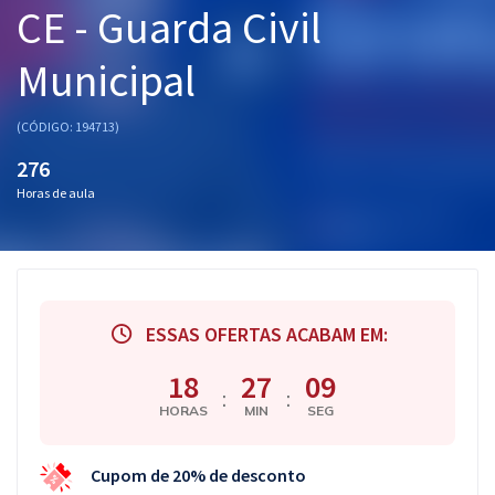
CE - Guarda Civil
Pós
Municipal
Graduação
OAB
(CÓDIGO: 194713)
276
Mentorias
Horas de aula
Questões grátis
Conteúdo gratuito
Blog
ESSAS OFERTAS ACABAM EM:
Aprovados
18
27
09
:
:
HORAS
MIN
SEG
Atendimento
Cupom de 20% de desconto