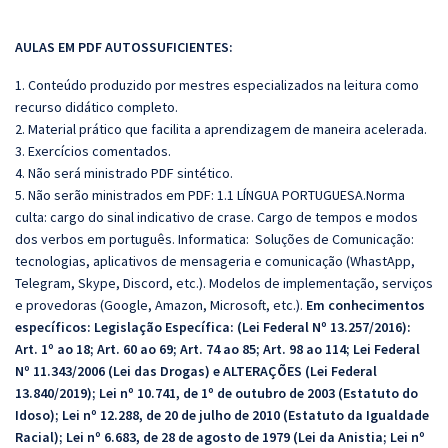
AULAS EM PDF AUTOSSUFICIENTES:
1. Conteúdo produzido por mestres especializados na leitura como
recurso didático completo.
2. Material prático que facilita a aprendizagem de maneira acelerada.
3. Exercícios comentados.
4. Não será ministrado PDF sintético.
5. Não serão ministrados em PDF:
1.1 LÍNGUA PORTUGUESA.Norma
culta: cargo do sinal indicativo de crase. Cargo de tempos e modos
dos verbos em português. Informatica:
Soluções de Comunicação:
tecnologias, aplicativos de mensageria e comunicação (WhastApp,
Telegram, Skype, Discord, etc.). Modelos de implementação, serviços
e provedoras (Google, Amazon, Microsoft, etc.).
Em conhecimentos
específicos:
Legislação Específica: (Lei Federal Nº 13.257/2016):
Art. 1º ao 18; Art. 60 ao 69; Art. 74 ao 85; Art. 98 ao 114; Lei Federal
Nº 11.343/2006 (Lei das Drogas) e ALTERAÇÕES (Lei Federal
13.840/2019); Lei nº 10.741, de 1º de outubro de 2003 (Estatuto do
Idoso); Lei nº 12.288, de 20 de julho de 2010 (Estatuto da Igualdade
Racial); Lei nº 6.683, de 28 de agosto de 1979 (Lei da Anistia; Lei nº