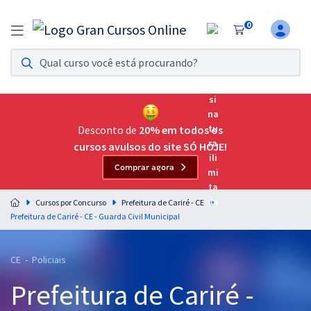
0
Assinatura Ilimitada 11
Acesso a todos os cursos. Teste grátis por 7 dias!
Assinatura OAB Até Passar
Acesso ilimitado a toda preparação para o Exame da
Desconto de
20% em todos os
Ordem, até você passar!
cursos avulsos do site SÓ HOJE!
Comprar agora
Residências Multiprofissionais
Preparação completa e intensiva para as principais
Cursos por Concurso
Prefeitura de Cariré - CE
residências em saúde do Brasil
Prefeitura de Cariré - CE - Guarda Civil Municipal
Concursos
CE - Policiais
Assinatura Ilimitada
Prefeitura de Cariré -
Cursos 20% OFF