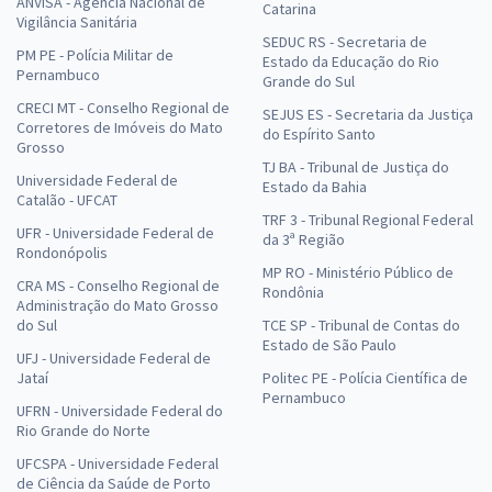
ANVISA - Agência Nacional de
Catarina
Vigilância Sanitária
SEDUC RS - Secretaria de
PM PE - Polícia Militar de
Estado da Educação do Rio
Pernambuco
Grande do Sul
CRECI MT - Conselho Regional de
SEJUS ES - Secretaria da Justiça
Corretores de Imóveis do Mato
do Espírito Santo
Grosso
TJ BA - Tribunal de Justiça do
Universidade Federal de
Estado da Bahia
Catalão - UFCAT
TRF 3 - Tribunal Regional Federal
UFR - Universidade Federal de
da 3ª Região
Rondonópolis
MP RO - Ministério Público de
CRA MS - Conselho Regional de
Rondônia
Administração do Mato Grosso
do Sul
TCE SP - Tribunal de Contas do
Estado de São Paulo
UFJ - Universidade Federal de
Jataí
Politec PE - Polícia Científica de
Pernambuco
UFRN - Universidade Federal do
Rio Grande do Norte
UFCSPA - Universidade Federal
de Ciência da Saúde de Porto