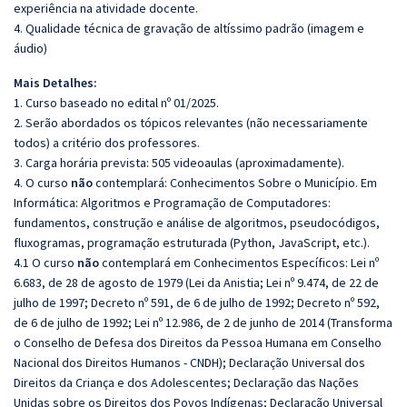
experiência na atividade docente.
4. Qualidade técnica de gravação de altíssimo padrão (imagem e
áudio)
Mais Detalhes:
1. Curso baseado no edital nº 01/2025.
2. Serão abordados os tópicos relevantes (não necessariamente
todos) a critério dos professores.
3. Carga horária prevista: 505 videoaulas (aproximadamente).
4. O curso
não
contemplará: Conhecimentos Sobre o Município. Em
Informática: Algoritmos e Programação de Computadores:
fundamentos, construção e análise de algoritmos, pseudocódigos,
fluxogramas, programação estruturada (Python, JavaScript, etc.).
4.1 O curso
não
contemplará em Conhecimentos Específicos: Lei nº
6.683, de 28 de agosto de 1979 (Lei da Anistia; Lei nº 9.474, de 22 de
julho de 1997; Decreto nº 591, de 6 de julho de 1992; Decreto nº 592,
de 6 de julho de 1992; Lei nº 12.986, de 2 de junho de 2014 (Transforma
o Conselho de Defesa dos Direitos da Pessoa Humana em Conselho
Nacional dos Direitos Humanos - CNDH); Declaração Universal dos
Direitos da Criança e dos Adolescentes; Declaração das Nações
Unidas sobre os Direitos dos Povos Indígenas; Declaração Universal