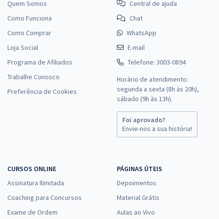
Quem Somos
Central de ajuda
Como Funciona
Chat
Como Comprar
WhatsApp
Loja Social
E-mail
Programa de Afiliados
Telefone: 3003-0894
Trabalhe Conosco
Horário de atendimento:
segunda a sexta (8h às 20h),
Preferência de Cookies
sábado (9h às 13h).
Foi aprovado?
Envie-nos a sua história!
CURSOS ONLINE
PÁGINAS ÚTEIS
Assinatura Ilimitada
Depoimentos
Coaching para Concursos
Material Grátis
Exame de Ordem
Aulas ao Vivo