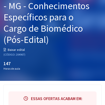
- MG - Conhecimentos
Pós
Específicos para o
Graduação
Cargo de Biomédico
OAB
(Pós-Edital)
Mentorias
Questões grátis
Baixar edital
(CÓDIGO: 204967)
Conteúdo gratuito
147
Blog
Horas de aula
Aprovados
Atendimento
ESSAS OFERTAS ACABAM EM: