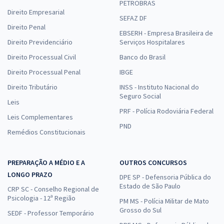
PETROBRAS
Direito Empresarial
SEFAZ DF
Direito Penal
EBSERH - Empresa Brasileira de
Direito Previdenciário
Serviços Hospitalares
Direito Processual Civil
Banco do Brasil
Direito Processual Penal
IBGE
Direito Tributário
INSS - Instituto Nacional do
Seguro Social
Leis
PRF - Polícia Rodoviária Federal
Leis Complementares
PND
Remédios Constitucionais
PREPARAÇÃO A MÉDIO E A
OUTROS CONCURSOS
LONGO PRAZO
DPE SP - Defensoria Pública do
Estado de São Paulo
CRP SC - Conselho Regional de
Psicologia - 12ª Região
PM MS - Polícia Militar de Mato
Grosso do Sul
SEDF - Professor Temporário