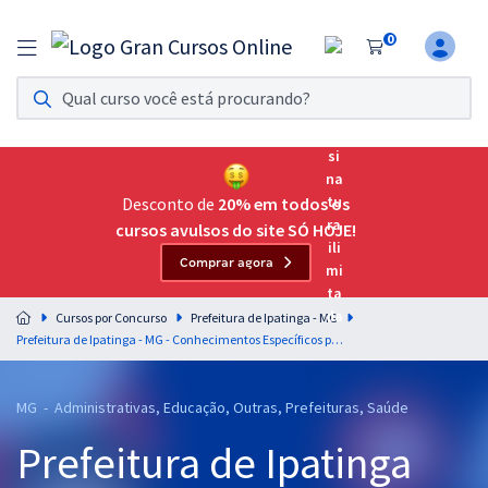
0
Assinatura Ilimitada 11
Acesso a todos os cursos. Teste grátis por 7 dias!
Assinatura OAB Até Passar
Acesso ilimitado a toda preparação para o Exame da
Desconto de
20% em todos os
Ordem, até você passar!
cursos avulsos do site SÓ HOJE!
Comprar agora
Residências Multiprofissionais
Preparação completa e intensiva para as principais
Cursos por Concurso
Prefeitura de Ipatinga - MG
residências em saúde do Brasil
Prefeitura de Ipatinga - MG - Conhecimentos Específicos para o Cargo de Biomédico (Pós-Edital)
Concursos
MG - Administrativas, Educação, Outras, Prefeituras, Saúde
Assinatura Ilimitada
Prefeitura de Ipatinga
Cursos 20% OFF