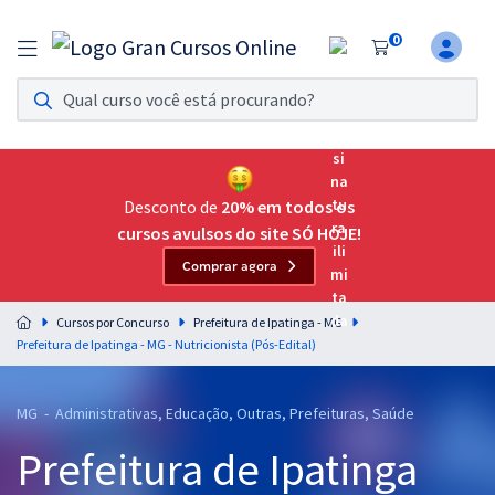
0
Assinatura Ilimitada 11
Acesso a todos os cursos. Teste grátis por 7 dias!
Assinatura OAB Até Passar
Acesso ilimitado a toda preparação para o Exame da
Desconto de
20% em todos os
Ordem, até você passar!
cursos avulsos do site SÓ HOJE!
Comprar agora
Residências Multiprofissionais
Preparação completa e intensiva para as principais
Cursos por Concurso
Prefeitura de Ipatinga - MG
residências em saúde do Brasil
Prefeitura de Ipatinga - MG - Nutricionista (Pós-Edital)
Concursos
MG - Administrativas, Educação, Outras, Prefeituras, Saúde
Assinatura Ilimitada
Prefeitura de Ipatinga
Cursos 20% OFF