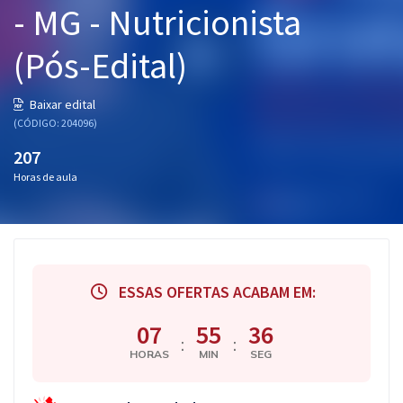
- MG - Nutricionista
Pós
(Pós-Edital)
Graduação
OAB
Baixar edital
(CÓDIGO: 204096)
Mentorias
207
Horas de aula
Questões grátis
Conteúdo gratuito
Blog
ESSAS OFERTAS ACABAM EM:
Aprovados
07
55
35
:
:
Atendimento
HORAS
MIN
SEG