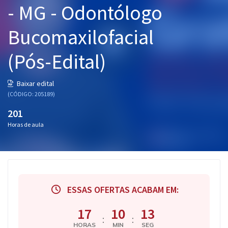
- MG - Odontólogo
Pós
Bucomaxilofacial
Graduação
(Pós-Edital)
OAB
Mentorias
Baixar edital
(CÓDIGO: 205189)
Questões grátis
201
Horas de aula
Conteúdo gratuito
Blog
Aprovados
ESSAS OFERTAS ACABAM EM:
Atendimento
17
10
12
:
:
HORAS
MIN
SEG