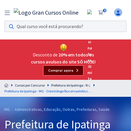
0
Assinatura Ilimitada 11
Acesso a todos os cursos. Teste grátis por 7 dias!
Assinatura OAB Até Passar
Acesso ilimitado a toda preparação para o Exame da
Desconto de
20% em todos os
Ordem, até você passar!
cursos avulsos do site SÓ HOJE!
Comprar agora
Residências Multiprofissionais
Preparação completa e intensiva para as principais
Cursos por Concurso
Prefeitura de Ipatinga - MG
residências em saúde do Brasil
Prefeitura de Ipatinga - MG - Odontólogo Bucomaxilofacial (Pós-Edital)
Concursos
MG - Administrativas, Educação, Outras, Prefeituras, Saúde
Assinatura Ilimitada
Prefeitura de Ipatinga
Cursos 20% OFF