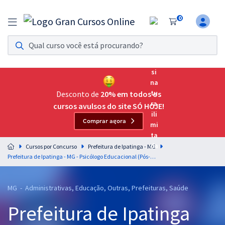
0
Assinatura Ilimitada 11
Acesso a todos os cursos. Teste grátis por 7 dias!
Assinatura OAB Até Passar
Acesso ilimitado a toda preparação para o Exame da
Desconto de
20% em todos os
Ordem, até você passar!
cursos avulsos do site SÓ HOJE!
Comprar agora
Residências Multiprofissionais
Preparação completa e intensiva para as principais
Cursos por Concurso
Prefeitura de Ipatinga - MG
residências em saúde do Brasil
Prefeitura de Ipatinga - MG - Psicólogo Educacional (Pós-edital)
Concursos
MG - Administrativas, Educação, Outras, Prefeituras, Saúde
Assinatura Ilimitada
Prefeitura de Ipatinga
Cursos 20% OFF