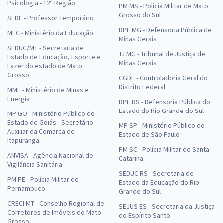
Psicologia - 12ª Região
PM MS - Polícia Militar de Mato
Grosso do Sul
SEDF - Professor Temporário
DPE MG - Defensoria Pública de
MEC - Ministério da Educação
Minas Gerais
SEDUC/MT - Secretaria de
TJ MG - Tribunal de Justiça de
Estado de Educação, Esporte e
Minas Gerais
Lazer do estado de Mato
Grosso
CGDF - Controladoria Geral do
Distrito Federal
MME - Ministério de Minas e
Energia
DPE RS - Defensoria Pública do
Estado do Rio Grande do Sul
MP GO - Ministério Público do
Estado de Goiás - Secretário
MP SP - Ministério Público do
Auxiliar da Comarca de
Estado de São Paulo
Itapuranga
PM SC - Polícia Militar de Santa
ANVISA - Agência Nacional de
Catarina
Vigilância Sanitária
SEDUC RS - Secretaria de
PM PE - Polícia Militar de
Estado da Educação do Rio
Pernambuco
Grande do Sul
CRECI MT - Conselho Regional de
SEJUS ES - Secretaria da Justiça
Corretores de Imóveis do Mato
do Espírito Santo
Grosso