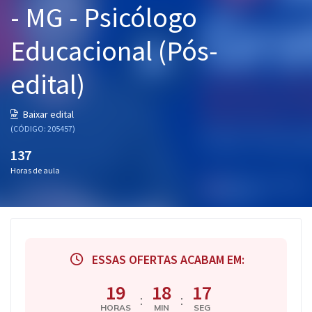
- MG - Psicólogo
Pós
Educacional (Pós-
Graduação
edital)
OAB
Mentorias
Baixar edital
(CÓDIGO: 205457)
Questões grátis
137
Horas de aula
Conteúdo gratuito
Blog
Aprovados
ESSAS OFERTAS ACABAM EM:
Atendimento
19
18
17
:
:
HORAS
MIN
SEG