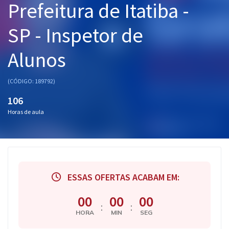
Prefeitura de Itatiba -
Pós
SP - Inspetor de
Graduação
Alunos
OAB
Mentorias
(CÓDIGO: 189792)
106
Questões grátis
Horas de aula
Conteúdo gratuito
Blog
Aprovados
ESSAS OFERTAS ACABAM EM:
Atendimento
00
00
00
:
:
HORA
MIN
SEG