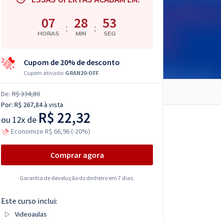
07
28
52
:
:
HORAS
MIN
SEG
Cupom de 20% de desconto
Cupom ativado:
GRAN20-OFF
De:
R$ 334,80
Por:
R$ 267,84
à vista
R$ 22,32
ou
12x de
Economize R$ 66,96 (-20%)
Comprar agora
Garantia de devolução do dinheiro em 7 dias.
Este curso inclui:
Videoaulas