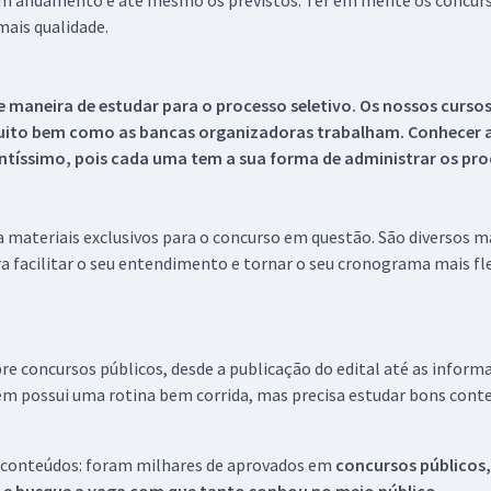
 em andamento e até mesmo os previstos. Ter em mente os concurso
ais qualidade.
 maneira de estudar para o processo seletivo. Os nossos curso
uito bem como as bancas organizadoras trabalham. Conhecer a
tíssimo, pois cada uma tem a sua forma de administrar os proc
 a materiais exclusivos para o concurso em questão. São diversos 
a facilitar o seu entendimento e tornar o seu cronograma mais fle
re concursos públicos, desde a publicação do edital até as inform
em possui uma rotina bem corrida, mas precisa estudar bons conte
 conteúdos: foram milhares de aprovados em
concursos públicos,