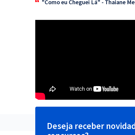
"Como eu Cheguei Lá" - Thaiane Me
Deseja receber novida