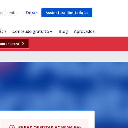
Assinatura
Ilimitada
11
endimento
Entrar
átis
Conteúdo gratuito
Blog
Aprovados
mprar agora
ESSAS OFERTAS ACABAM EM: