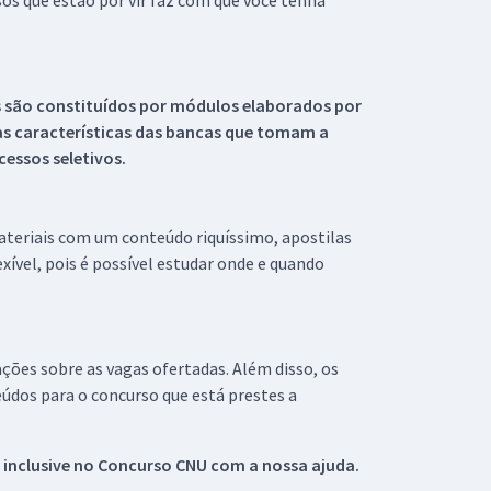
s que estão por vir faz com que você tenha
s são constituídos por módulos elaborados por
s características das bancas que tomam a
essos seletivos.
materiais com um conteúdo riquíssimo, apostilas
xível, pois é possível estudar onde e quando
ações sobre as vagas ofertadas. Além disso, os
údos para o concurso que está prestes a
 inclusive no
Concurso CNU
com a nossa ajuda.