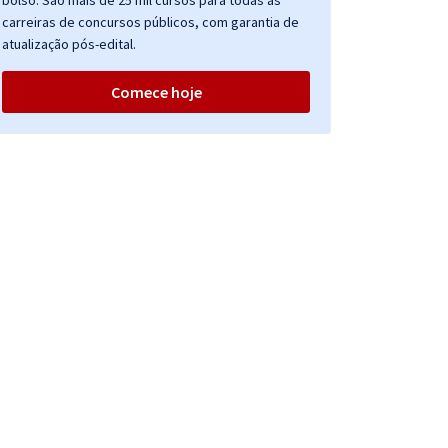
bolso. São mais de 25 mil cursos para todas as
carreiras de concursos públicos, com garantia de
atualização pós-edital.
Comece hoje