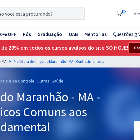
0
At
20% OFF
Pós
Graduação
OAB
Mentorias
Questões gr
 de
20% em todos os cursos avulsos do site SÓ HOJE!
Co
 - MA
Prefeitura de Itinga do Maranhão - MA - Conhecimentos Básicos Comuns aos Cargos de Nível Fundamental Incompleto
scais e de Controle, Outras, Saúde
a do Maranhão - MA -
icos Comuns aos
ndamental