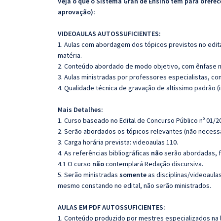
Veja o que o Sistema Gran de Ensino tem para ofer
aprovação):
VIDEOAULAS AUTOSSUFICIENTES:
1. Aulas com abordagem dos tópicos previstos no edita
matéria.
2. Conteúdo abordado de modo objetivo, com ênfase n
3. Aulas ministradas por professores especialistas, co
4. Qualidade técnica de gravação de altíssimo padrão 
Mais Detalhes:
1. Curso baseado no Edital de Concurso Público nº 01/2
2. Serão abordados os tópicos relevantes (não necessa
3. Carga horária prevista: videoaulas 110.
4. As referências bibliográficas
não
serão abordadas, f
4.1 O curso
não
contemplará Redação discursiva.
5. Serão ministradas
somente
as disciplinas/videoaula
mesmo constando no edital, não serão ministrados.
AULAS EM PDF AUTOSSUFICIENTES:
1. Conteúdo produzido por mestres especializados na 