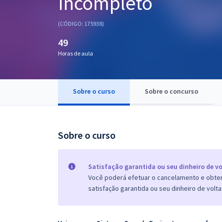
Incompleto
Pós
(CÓDIGO: 175938)
Graduação
49
Horas de aula
OAB
Mentorias
Sobre o curso
Sobre o concurso
Questões grátis
Conteúdo gratuito
Sobre o curso
Blog
Aprovados
Satisfação garantida ou seu dinheiro de vo
Você poderá efetuar o cancelamento e obter 
satisfação garantida ou seu dinheiro de volta
Atendimento