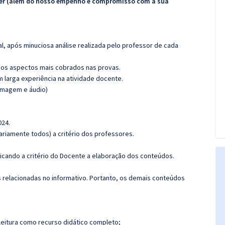
ecer (além do nosso empenho e compromisso com a sua
l, após minuciosa análise realizada pelo professor de cada
os aspectos mais cobrados nas provas.
m larga experiência na atividade docente.
(imagem e áudio)
024.
riamente todos) a critério dos professores.
icando a critério do Docente a elaboração dos conteúdos.
s relacionadas no informativo. Portanto, os demais conteúdos
leitura como recurso didático completo;