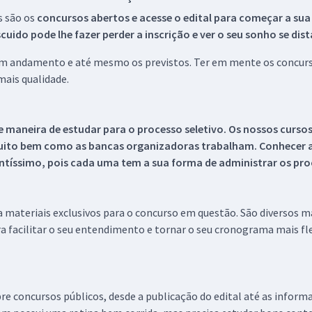
s são os
concursos abertos e acesse o edital para começar a sua
ido pode lhe fazer perder a inscrição e ver o seu sonho se dis
 em andamento e até mesmo os previstos. Ter em mente os concurso
ais qualidade.
 maneira de estudar para o processo seletivo. Os nossos curso
uito bem como as bancas organizadoras trabalham. Conhecer a
tíssimo, pois cada uma tem a sua forma de administrar os proc
 a materiais exclusivos para o concurso em questão. São diversos 
a facilitar o seu entendimento e tornar o seu cronograma mais fle
re concursos públicos, desde a publicação do edital até as inform