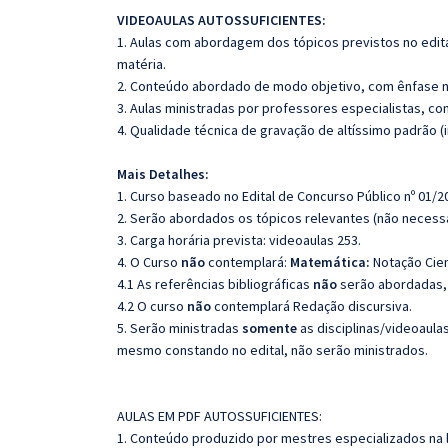
VIDEOAULAS AUTOSSUFICIENTES:
1. Aulas com abordagem dos tópicos previstos no edita
matéria.
2. Conteúdo abordado de modo objetivo, com ênfase n
3. Aulas ministradas por professores especialistas, co
4. Qualidade técnica de gravação de altíssimo padrão 
Mais Detalhes:
1. Curso baseado no Edital de Concurso Público nº 01/2
2. Serão abordados os tópicos relevantes (não necessa
3. Carga horária prevista: videoaulas 253.
4. O Curso
não
contemplará:
Matemática:
Notação Cien
4.1 As referências bibliográficas
não
serão abordadas, 
4.2 O curso
não
contemplará Redação discursiva.
5. Serão ministradas
somente
as disciplinas/videoaula
mesmo constando no edital, não serão ministrados.
AULAS EM PDF AUTOSSUFICIENTES:
1. Conteúdo produzido por mestres especializados na 