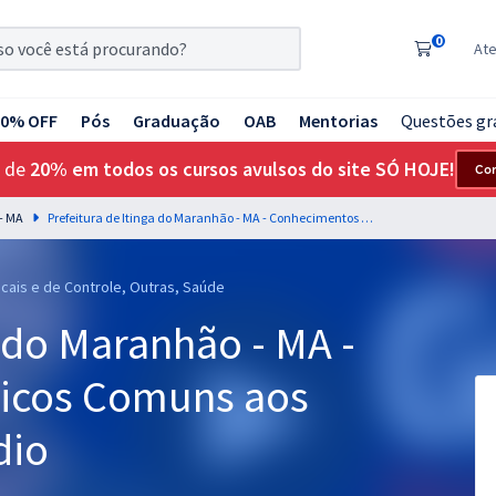
0
At
20% OFF
Pós
Graduação
OAB
Mentorias
Questões gr
 de
20% em todos os cursos avulsos do site SÓ HOJE!
Co
 - MA
Prefeitura de Itinga do Maranhão - MA - Conhecimentos Básicos Comuns aos Cargos de Nível Médio
scais e de Controle, Outras, Saúde
a do Maranhão - MA -
icos Comuns aos
dio