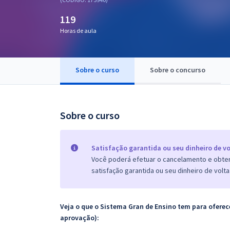
Pós
119
Graduação
Horas de aula
OAB
Sobre o curso
Sobre o concurso
Mentorias
Questões grátis
Sobre o curso
Conteúdo gratuito
Blog
Satisfação garantida ou seu dinheiro de vo
Você poderá efetuar o cancelamento e obter 
Aprovados
satisfação garantida ou seu dinheiro de volta
Atendimento
Veja o que o Sistema Gran de Ensino tem para ofer
aprovação):