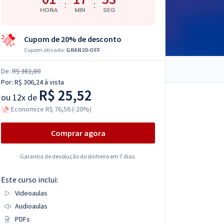
:
:
HORA
MIN
SEG
Cupom de 20% de desconto
Cupom ativado:
GRAN20-OFF
De:
R$ 382,80
Por:
R$ 306,24
à vista
R$ 25,52
ou
12x de
Economize R$ 76,56 (-20%)
Comprar agora
Garantia de devolução do dinheiro em 7 dias.
Este curso inclui:
Videoaulas
Audioaulas
PDFs