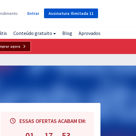
Assinatura
Ilimitada
11
endimento
Entrar
átis
Conteúdo gratuito
Blog
Aprovados
mprar agora
ESSAS OFERTAS ACABAM EM:
01
17
52