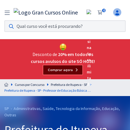
0
Assinatura Ilimitada 11
Acesso a todos os cursos. Teste grátis por 7 dias!
Assinatura OAB Até Passar
Acesso ilimitado a toda preparação para o Exame da
Desconto de
20% em todos os
Ordem, até você passar!
cursos avulsos do site SÓ HOJE!
Comprar agora
Residências Multiprofissionais
Preparação completa e intensiva para as principais
Cursos por Concurso
Prefeitura de Itupeva - SP
residências em saúde do Brasil
Prefeitura de Itupeva - SP - Professor de Educação Básica - Ensino Fundamental (Pós-Edital)
Concursos
SP - Administrativas, Saúde, Tecnologia da Informação, Educação,
Assinatura Ilimitada
Outras
Cursos 20% OFF
Prefeitura de Itupeva -