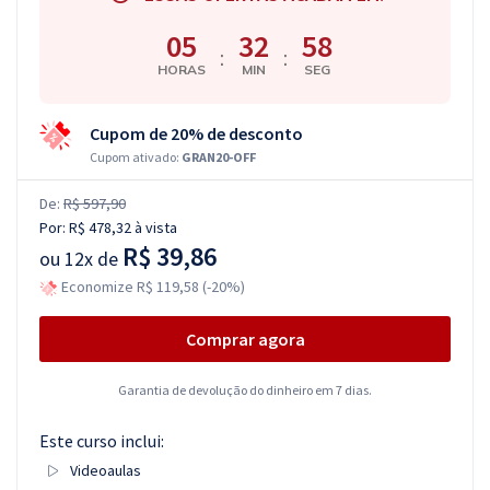
05
32
58
:
:
HORAS
MIN
SEG
Cupom de 20% de desconto
Cupom ativado:
GRAN20-OFF
De:
R$ 597,90
Por:
R$ 478,32
à vista
R$ 39,86
ou
12x de
Economize R$ 119,58 (-20%)
Comprar agora
Garantia de devolução do dinheiro em 7 dias.
Este curso inclui:
Videoaulas