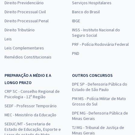
Direito Previdenciário
Serviços Hospitalares
Direito Processual Civil
Banco do Brasil
Direito Processual Penal
IBGE
Direito Tributário
INSS - Instituto Nacional do
Seguro Social
Leis
PRF - Polícia Rodoviária Federal
Leis Complementares
PND
Remédios Constitucionais
PREPARAÇÃO A MÉDIO E A
OUTROS CONCURSOS
LONGO PRAZO
DPE SP - Defensoria Pública do
Estado de São Paulo
CRP SC - Conselho Regional de
Psicologia - 12ª Região
PM MS - Polícia Militar de Mato
Grosso do Sul
SEDF - Professor Temporário
DPE MG - Defensoria Pública de
MEC - Ministério da Educação
Minas Gerais
SEDUC/MT - Secretaria de
TJ MG - Tribunal de Justiça de
Estado de Educação, Esporte e
Minas Gerais
Lazer do estado de Mato