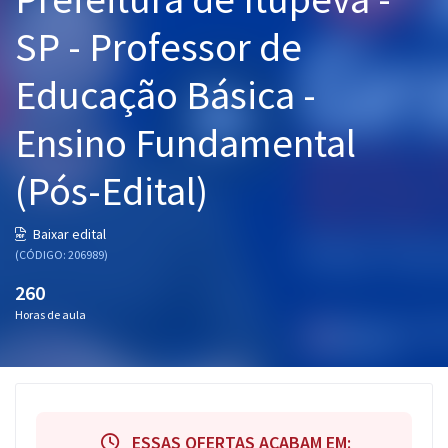
Pós
SP - Professor de
Graduação
Educação Básica -
OAB
Ensino Fundamental
Mentorias
(Pós-Edital)
Questões grátis
Baixar edital
Conteúdo gratuito
(CÓDIGO: 206989)
Blog
260
Horas de aula
Aprovados
Atendimento
ESSAS OFERTAS ACABAM EM: