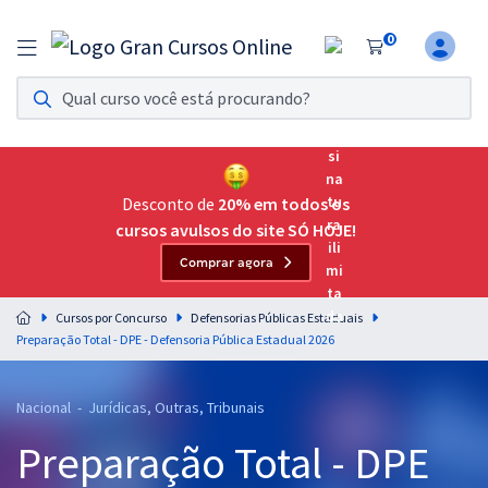
0
Assinatura Ilimitada 11
Acesso a todos os cursos. Teste grátis por 7 dias!
Assinatura OAB Até Passar
Acesso ilimitado a toda preparação para o Exame da
Desconto de
20% em todos os
Ordem, até você passar!
cursos avulsos do site SÓ HOJE!
Comprar agora
Residências Multiprofissionais
Preparação completa e intensiva para as principais
Cursos por Concurso
Defensorias Públicas Estaduais
residências em saúde do Brasil
Preparação Total - DPE - Defensoria Pública Estadual 2026
Concursos
Nacional - Jurídicas, Outras, Tribunais
Assinatura Ilimitada
Preparação Total - DPE
Cursos 20% OFF