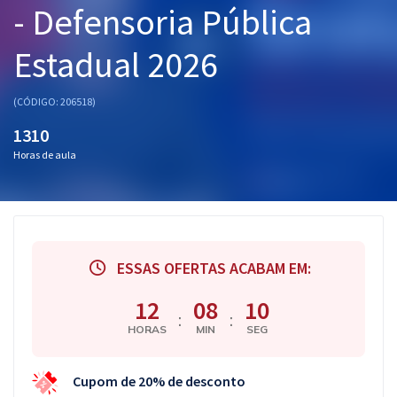
- Defensoria Pública
Pós
Estadual 2026
Graduação
OAB
(CÓDIGO: 206518)
1310
Mentorias
Horas de aula
Questões grátis
Conteúdo gratuito
Blog
ESSAS OFERTAS ACABAM EM:
Aprovados
12
08
09
:
:
HORAS
MIN
SEG
Atendimento
Cupom de 20% de desconto