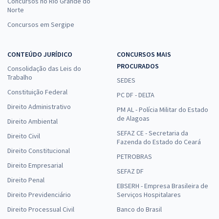
Concursos no Rio Grande do
Norte
Concursos em Sergipe
CONTEÚDO JURÍDICO
CONCURSOS MAIS
PROCURADOS
Consolidação das Leis do
Trabalho
SEDES
Constituição Federal
PC DF - DELTA
Direito Administrativo
PM AL - Polícia Militar do Estado
de Alagoas
Direito Ambiental
SEFAZ CE - Secretaria da
Direito Civil
Fazenda do Estado do Ceará
Direito Constitucional
PETROBRAS
Direito Empresarial
SEFAZ DF
Direito Penal
EBSERH - Empresa Brasileira de
Direito Previdenciário
Serviços Hospitalares
Direito Processual Civil
Banco do Brasil