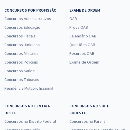
CONCURSOS POR PROFISSÃO
EXAME DE ORDEM
Concursos Administrativos
OAB
Concursos Educação
Prova OAB
Concursos Fiscais
Calendário OAB
Concursos Jurídicos
Questões OAB
Concursos Militares
Recursos OAB
Concursos Policiais
Exame de Ordem
Concursos Saúde
Concursos Tribunais
Residência Multiprofissional
CONCURSOS NO CENTRO-
CONCURSOS NO SUL E
OESTE
SUDESTE
Concursos no Distrito Federal
Concursos no Paraná
Concursos em Goiás
Concursos no Rio Grande do Sul