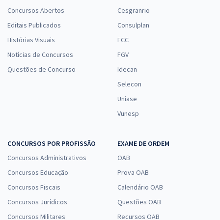
Concursos Abertos
Cesgranrio
Editais Publicados
Consulplan
Histórias Visuais
FCC
Notícias de Concursos
FGV
Questões de Concurso
Idecan
Selecon
Uniase
Vunesp
CONCURSOS POR PROFISSÃO
EXAME DE ORDEM
Concursos Administrativos
OAB
Concursos Educação
Prova OAB
Concursos Fiscais
Calendário OAB
Concursos Jurídicos
Questões OAB
Concursos Militares
Recursos OAB