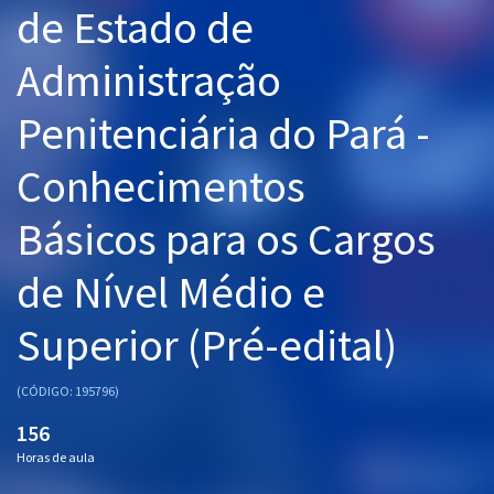
de Estado de
Pós
Administração
Graduação
Penitenciária do Pará -
OAB
Conhecimentos
Mentorias
Básicos para os Cargos
Questões grátis
Conteúdo gratuito
de Nível Médio e
Blog
Superior (Pré-edital)
Aprovados
(CÓDIGO: 195796)
Atendimento
156
Horas de aula