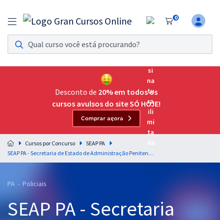
0
Assinatura Ilimitada 11
Acesso a todos os cursos. Teste grátis por 7 dias!
Assinatura OAB Até Passar
Acesso ilimitado a toda preparação para o Exame da
Desconto de
20% em todos os
Ordem, até você passar!
cursos avulsos do site SÓ HOJE!
Comprar agora
Residências Multiprofissionais
Preparação completa e intensiva para as principais
Cursos por Concurso
SEAP PA
residências em saúde do Brasil
SEAP PA - Secretaria de Estado de Administração Penitenciária do Pará - Conhecimentos Básicos para os Cargos de Nível Médio e Superior (Pré-edital)
Concursos
PA - Policiais
Assinatura Ilimitada
SEAP PA - Secretaria
Cursos 20% OFF