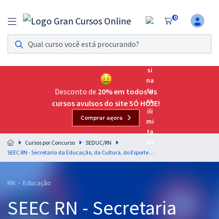
0
Assinatura Ilimitada 11
Acesso a todos os cursos. Teste grátis por 7 dias!
Assinatura OAB Até Passar
Acesso ilimitado a toda preparação para o Exame da
Desconto de
20% em todos os
Ordem, até você passar!
cursos avulsos do site SÓ HOJE!
Comprar agora
Residências Multiprofissionais
Preparação completa e intensiva para as principais
Cursos por Concurso
SEDUC/RN
residências em saúde do Brasil
SEEC RN - Secretaria da Educação, da Cultura, do Esporte e do Lazer do Rio Grande do Norte - Professor - Geografia
Concursos
RN - Educação
Assinatura Ilimitada
SEEC RN - Secretaria
Cursos 20% OFF