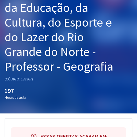
da Educação, da
Pós
Cultura, do Esporte e
Graduação
do Lazer do Rio
OAB
Grande do Norte -
Mentorias
Professor - Geografia
Questões grátis
Conteúdo gratuito
(CÓDIGO: 183967)
Blog
197
Horas de aula
Aprovados
Atendimento
ESSAS OFERTAS ACABAM EM: