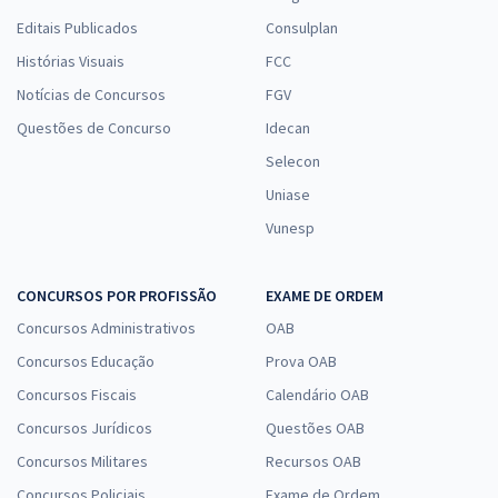
Editais Publicados
Consulplan
Histórias Visuais
FCC
Notícias de Concursos
FGV
Questões de Concurso
Idecan
Selecon
Uniase
Vunesp
CONCURSOS POR PROFISSÃO
EXAME DE ORDEM
Concursos Administrativos
OAB
Concursos Educação
Prova OAB
Concursos Fiscais
Calendário OAB
Concursos Jurídicos
Questões OAB
Concursos Militares
Recursos OAB
Concursos Policiais
Exame de Ordem