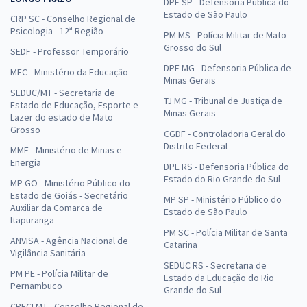
DPE SP - Defensoria Pública do
Estado de São Paulo
CRP SC - Conselho Regional de
Psicologia - 12ª Região
PM MS - Polícia Militar de Mato
Grosso do Sul
SEDF - Professor Temporário
DPE MG - Defensoria Pública de
MEC - Ministério da Educação
Minas Gerais
SEDUC/MT - Secretaria de
TJ MG - Tribunal de Justiça de
Estado de Educação, Esporte e
Minas Gerais
Lazer do estado de Mato
Grosso
CGDF - Controladoria Geral do
Distrito Federal
MME - Ministério de Minas e
Energia
DPE RS - Defensoria Pública do
Estado do Rio Grande do Sul
MP GO - Ministério Público do
Estado de Goiás - Secretário
MP SP - Ministério Público do
Auxiliar da Comarca de
Estado de São Paulo
Itapuranga
PM SC - Polícia Militar de Santa
ANVISA - Agência Nacional de
Catarina
Vigilância Sanitária
SEDUC RS - Secretaria de
PM PE - Polícia Militar de
Estado da Educação do Rio
Pernambuco
Grande do Sul
CRECI MT - Conselho Regional de