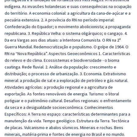
indígena. As invasões holandesas e suas consequências na ocupação
do território. A economia colonial: a agricultura da cana-de-açúcar e a
pecuária extensiva. 2. A província do RN no período imperial:
Confederação do Equador; o movimento abolicionista; a propaganda
republicana. 3. República Velha: o sistema oligárquico; o cangaço. 4.
Da era Vargas aos dias atuais: a Intentona Comunista. O RN na 2ª
Guerra Mundial. Redemocratização e populismo. O golpe de 1964. O
RN na “Nova República”. Aspectos Geoeconômicos 1. Características
do relevo e do clima. Ecossistemas e biodiversidade - o bioma
caatinga. Rede fluvial. 2. Análise da população: crescimento e
distribuição; o processo de urbanização. 3. Economia. Extrativismo
mineral: a produção de sal e a exploração de petróleo e gás natural.
Atividades agrícolas: a produção regional e a agricultura de
exportação. As fontes renováveis de energia. Turismo: o litoral
potiguar e o patrimônio cultural. Desafios regionais: o enfrentamento
da seca e a desigualdade socioeconômica. Conhecimentos
Específicos: A Terra no espaço: características determinantes para a
manutenção da vida. Tempo geológico. Estrutura da Terra. Tectônica
de placas. Vulcanismo e abalos sísmicos. Minerais e rochas. Bens
minerais, matéria-prima e fontes de energia no Brasil e no mundo.