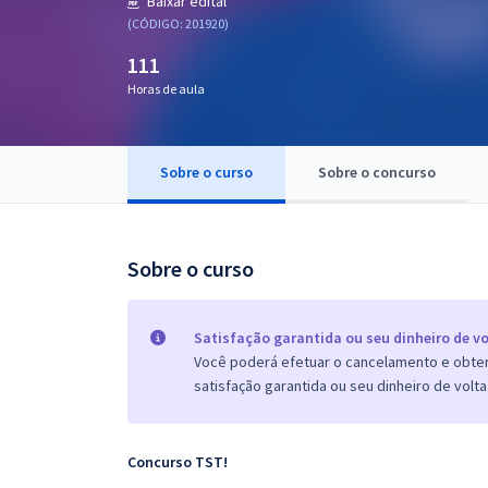
Baixar edital
Pós
(CÓDIGO: 201920)
111
Graduação
Horas de aula
OAB
Mentorias
Sobre o curso
Sobre o concurso
Questões grátis
Sobre o curso
Conteúdo gratuito
Blog
Satisfação garantida ou seu dinheiro de vo
Aprovados
Você poderá efetuar o cancelamento e obter 
satisfação garantida ou seu dinheiro de volta
Atendimento
Concurso TST!