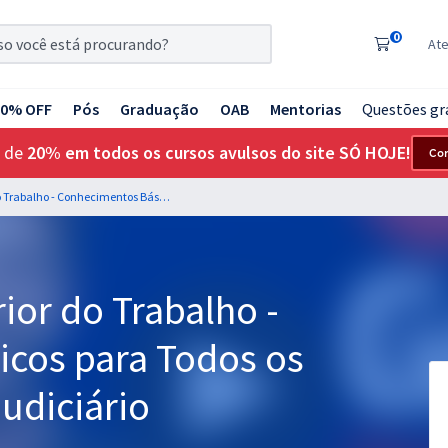
0
At
20% OFF
Pós
Graduação
OAB
Mentorias
Questões gr
 de
20% em todos os cursos avulsos do site SÓ HOJE!
Co
TST - Tribunal Superior do Trabalho - Conhecimentos Básicos para Todos os Cargos de Analista Judiciário
ior do Trabalho -
cos para Todos os
Judiciário