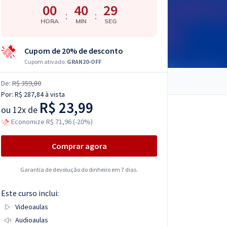
00
40
28
:
:
HORA
MIN
SEG
Cupom de 20% de desconto
Cupom ativado:
GRAN20-OFF
De:
R$ 359,80
Por:
R$ 287,84
à vista
R$ 23,99
ou
12x de
Economize R$ 71,96 (-20%)
Comprar agora
Garantia de devolução do dinheiro em 7 dias.
Este curso inclui:
Videoaulas
Audioaulas