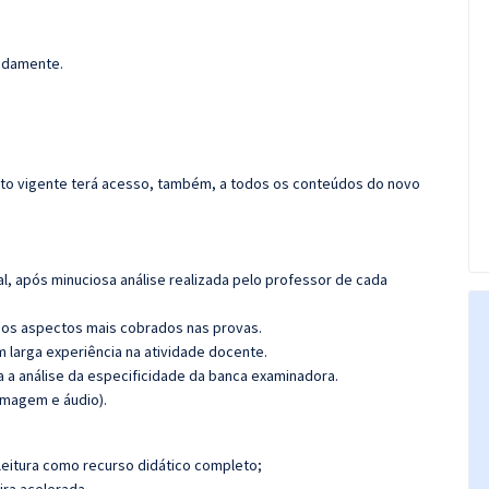
madamente.
rato vigente terá acesso, também, a todos os conteúdos do novo
l, após minuciosa análise realizada pelo professor de cada
os aspectos mais cobrados nas provas.
m larga experiência na atividade docente.
ra a análise da especificidade da banca examinadora.
(imagem e áudio).
leitura como recurso didático completo;