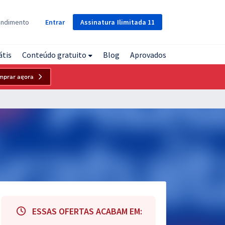
Assinatura
Ilimitada
11
endimento
Entrar
átis
Conteúdo gratuito
Blog
Aprovados
mprar agora
ESSAS OFERTAS ACABAM EM: