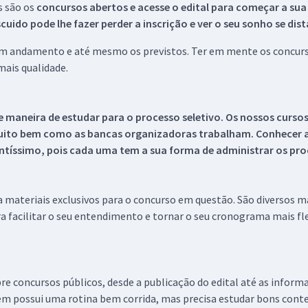
s são os
concursos abertos e acesse o edital para começar a sua
ido pode lhe fazer perder a inscrição e ver o seu sonho se dis
 em andamento e até mesmo os previstos. Ter em mente os concurso
ais qualidade.
 maneira de estudar para o processo seletivo. Os nossos curso
uito bem como as bancas organizadoras trabalham. Conhecer a
tíssimo, pois cada uma tem a sua forma de administrar os proc
 a materiais exclusivos para o concurso em questão. São diversos 
a facilitar o seu entendimento e tornar o seu cronograma mais fle
re concursos públicos, desde a publicação do edital até as inform
em possui uma rotina bem corrida, mas precisa estudar bons conte