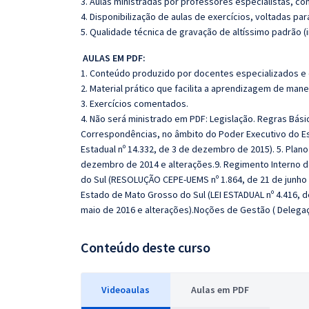
3. Aulas ministradas por professores especialistas, co
4. Disponibilização de aulas de exercícios, voltadas pa
5. Qualidade técnica de gravação de altíssimo padrão (
AULAS EM PDF:
1. Conteúdo produzido por docentes especializados e
2. Material prático que facilita a aprendizagem de mane
3. Exercícios comentados.
4. Não será ministrado em PDF: Legislação. Regras Bás
Correspondências, no âmbito do Poder Executivo do Es
Estadual nº 14.332, de 3 de dezembro de 2015). 5. Plano
dezembro de 2014 e alterações.9. Regimento Interno 
do Sul (RESOLUÇÃO CEPE-UEMS nº 1.864, de 21 de junho 
Estado de Mato Grosso do Sul (LEI ESTADUAL nº 4.416, d
maio de 2016 e alterações).Noções de Gestão ( Delegaç
Conteúdo deste curso
Videoaulas
Aulas em PDF