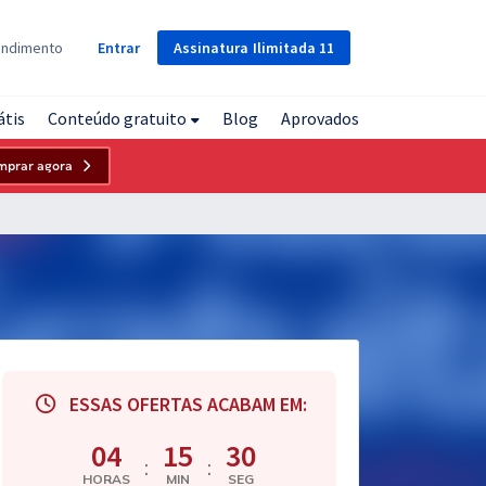
Assinatura
Ilimitada
11
endimento
Entrar
átis
Conteúdo gratuito
Blog
Aprovados
mprar agora
ESSAS OFERTAS ACABAM EM:
04
15
30
:
:
HORAS
MIN
SEG