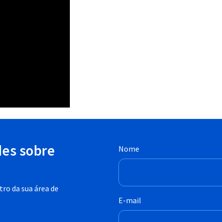
des sobre
Nome
ro da sua área de
E-mail