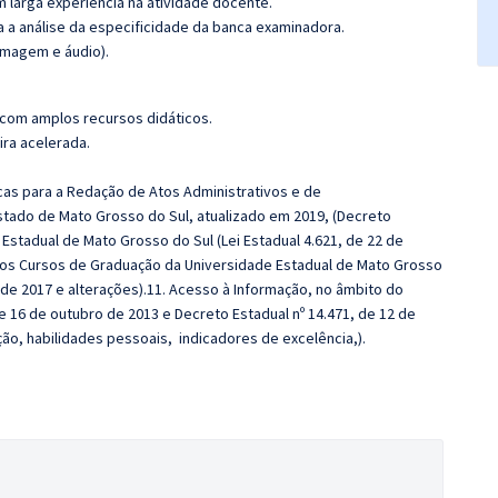
m larga experiência na atividade docente.
ra a análise da especificidade da banca examinadora.
imagem e áudio).
 com amplos recursos didáticos.
ira acelerada.
icas para a Redação de Atos Administrativos e de
tado de Mato Grosso do Sul, atualizado em 2019, (Decreto
 Estadual de Mato Grosso do Sul (Lei Estadual 4.621, de 22 de
dos Cursos de Graduação da Universidade Estadual de Mato Grosso
de 2017 e alterações).11. Acesso à Informação, no âmbito do
e 16 de outubro de 2013 e Decreto Estadual nº 14.471, de 12 de
ão, habilidades pessoais, indicadores de excelência,).