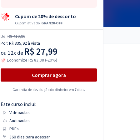
Cupom de 20% de desconto
Cupom ativado:
GRAN20-OFF
De:
R$ 419,90
Por:
R$ 335,92
à vista
R$ 27,99
ou
12x de
Economize R$ 83,98 (-20%)
Comprar agora
Garantia de devolução do dinheiro em 7 dias.
Este curso inclui:
Videoaulas
Audioaulas
PDFs
360 dias para acessar