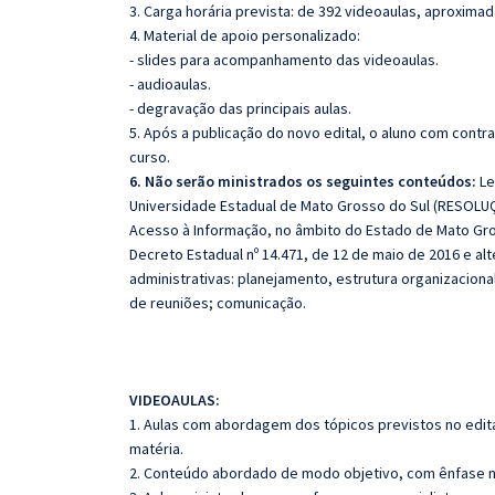
3. Carga horária prevista: de 392 videoaulas, aproxima
4. Material de apoio personalizado:
- slides para acompanhamento das videoaulas.
- audioaulas.
- degravação das principais aulas.
5. Após a publicação do novo edital, o aluno com cont
curso.
6. Não serão ministrados os seguintes conteúdos:
Le
Universidade Estadual de Mato Grosso do Sul (RESOLUÇÃ
Acesso à Informação, no âmbito do Estado de Mato Gros
Decreto Estadual nº 14.471, de 12 de maio de 2016 e al
administrativas: planejamento, estrutura organizaciona
de reuniões; comunicação.
VIDEOAULAS:
1. Aulas com abordagem dos tópicos previstos no edita
matéria.
2. Conteúdo abordado de modo objetivo, com ênfase n