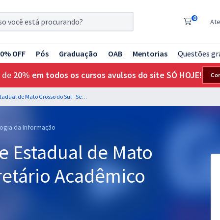
0
At
20% OFF
Pós
Graduação
OAB
Mentorias
Questões gr
 de
20% em todos os cursos avulsos do site SÓ HOJE!
Co
UEMS - Universidade Estadual de Mato Grosso do Sul - Secretário Acadêmico
logia da Informação
e Estadual de Mato
retário Acadêmico