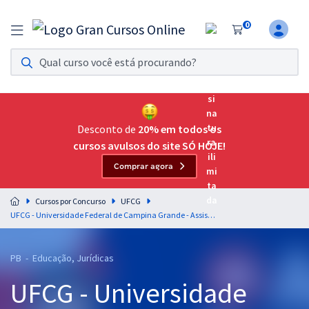
0
Assinatura Ilimitada 11
Acesso a todos os cursos. Teste grátis por 7 dias!
Assinatura OAB Até Passar
Acesso ilimitado a toda preparação para o Exame da
Desconto de
20% em todos os
Ordem, até você passar!
cursos avulsos do site SÓ HOJE!
Comprar agora
Residências Multiprofissionais
Preparação completa e intensiva para as principais
Cursos por Concurso
UFCG
residências em saúde do Brasil
UFCG - Universidade Federal de Campina Grande - Assistente de Aluno
Concursos
PB - Educação, Jurídicas
Assinatura Ilimitada
UFCG - Universidade
Cursos 20% OFF