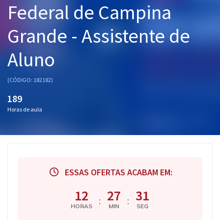
Federal de Campina
Pós
Grande - Assistente de
Graduação
Aluno
OAB
Mentorias
(CÓDIGO: 182182)
189
Questões grátis
Horas de aula
Conteúdo gratuito
Blog
Aprovados
ESSAS OFERTAS ACABAM EM:
Atendimento
12
27
30
:
:
HORAS
MIN
SEG