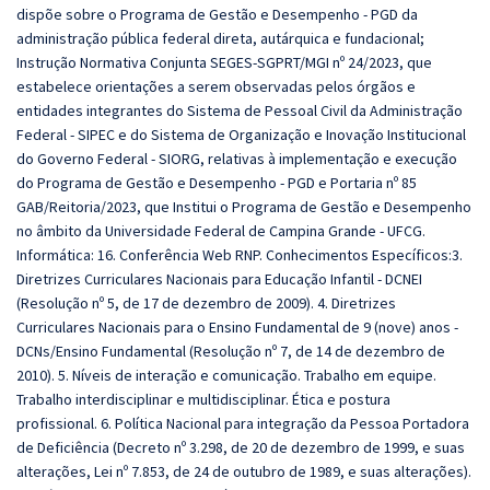
dispõe sobre o Programa de Gestão e Desempenho - PGD da
administração pública federal direta, autárquica e fundacional;
Instrução Normativa Conjunta SEGES-SGPRT/MGI nº 24/2023, que
estabelece orientações a serem observadas pelos órgãos e
entidades integrantes do Sistema de Pessoal Civil da Administração
Federal - SIPEC e do Sistema de Organização e Inovação Institucional
do Governo Federal - SIORG, relativas à implementação e execução
do Programa de Gestão e Desempenho - PGD e Portaria nº 85
GAB/Reitoria/2023, que Institui o Programa de Gestão e Desempenho
no âmbito da Universidade Federal de Campina Grande - UFCG.
Informática: 16. Conferência Web RNP. Conhecimentos Específicos:3.
Diretrizes Curriculares Nacionais para Educação Infantil - DCNEI
(Resolução nº 5, de 17 de dezembro de 2009). 4. Diretrizes
Curriculares Nacionais para o Ensino Fundamental de 9 (nove) anos -
DCNs/Ensino Fundamental (Resolução nº 7, de 14 de dezembro de
2010). 5. Níveis de interação e comunicação. Trabalho em equipe.
Trabalho interdisciplinar e multidisciplinar. Ética e postura
profissional. 6. Política Nacional para integração da Pessoa Portadora
de Deficiência (Decreto nº 3.298, de 20 de dezembro de 1999, e suas
alterações, Lei nº 7.853, de 24 de outubro de 1989, e suas alterações).