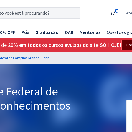
0
At
20% OFF
Pós
Graduação
OAB
Mentorias
Questões gr
 de
20% em todos os cursos avulsos do site SÓ HOJE!
Co
UFCG - Universidade Federal de Campina Grande - Conhecimentos Básicos Nível C
e Federal de
Conhecimentos