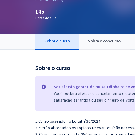
Pós
145
Graduação
Horas de aula
OAB
Sobre o curso
Sobre o concurso
Mentorias
Questões grátis
Sobre o curso
Conteúdo gratuito
Blog
Satisfação garantida ou seu dinheiro de vo
Você poderá efetuar o cancelamento e obter 
Aprovados
satisfação garantida ou seu dinheiro de volta
Atendimento
1.Curso baseado no Edital nº30/2024
2. Serão abordados os tópicos relevantes (não necessa
3. Carga horária prevista: 250 videoaulas, aproximadam