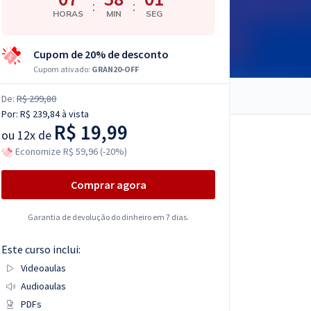
:
:
HORAS
MIN
SEG
Cupom de 20% de desconto
Cupom ativado:
GRAN20-OFF
De:
R$ 299,80
Por:
R$ 239,84
à vista
R$ 19,99
ou
12x de
Economize R$ 59,96 (-20%)
Comprar agora
Garantia de devolução do dinheiro em 7 dias.
Este curso inclui:
Videoaulas
Audioaulas
PDFs