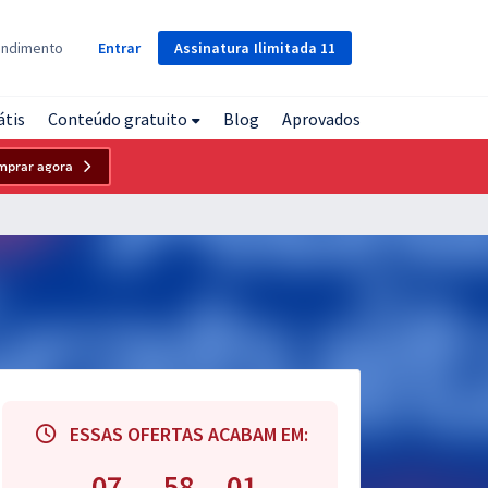
Assinatura
Ilimitada
11
endimento
Entrar
átis
Conteúdo gratuito
Blog
Aprovados
mprar agora
ESSAS OFERTAS ACABAM EM:
07
58
00