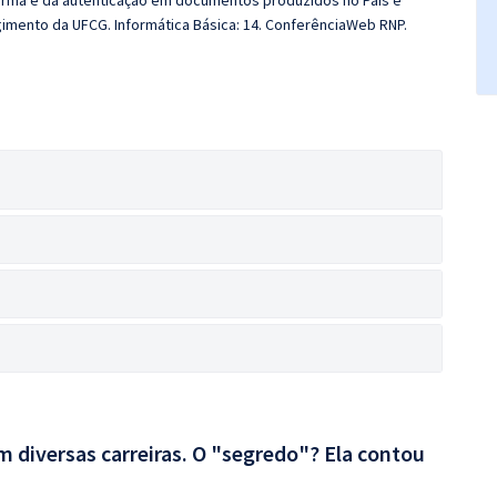
firma e da autenticação em documentos produzidos no País e
Regimento da UFCG. Informática Básica: 14. ConferênciaWeb RNP.
 diversas carreiras. O "segredo"? Ela contou