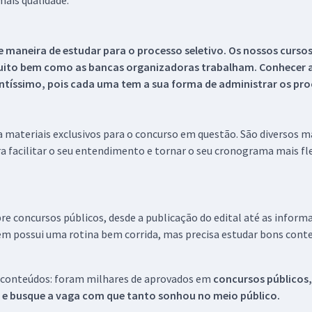
ais qualidade.
 maneira de estudar para o processo seletivo. Os nossos curso
uito bem como as bancas organizadoras trabalham. Conhecer a
tíssimo, pois cada uma tem a sua forma de administrar os proc
 a materiais exclusivos para o concurso em questão. São diversos 
a facilitar o seu entendimento e tornar o seu cronograma mais fle
re concursos públicos, desde a publicação do edital até as inform
em possui uma rotina bem corrida, mas precisa estudar bons conte
 conteúdos: foram milhares de aprovados em
concursos públicos,
s e busque a vaga com que tanto sonhou no meio público.