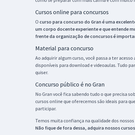
como se preparar com mais calma e com muito m
Cursos online para concursos
O
curso para concurso do Gran é uma excelente
um corpo docente experiente e que entende m
frente da organização de concursos é importan
Material para concurso
Ao adquirir algum curso, você passa a ter acesso
disponíveis para download e videoaulas. Tudo par
quiser.
Concurso público é no Gran
No Gran você fica sabendo tudo o que precisa sob
cursos online que oferecemos são ideais para qu
participar.
Temos muita confiança na qualidade dos nossos
Não fique de fora dessa, adquira nossos curso