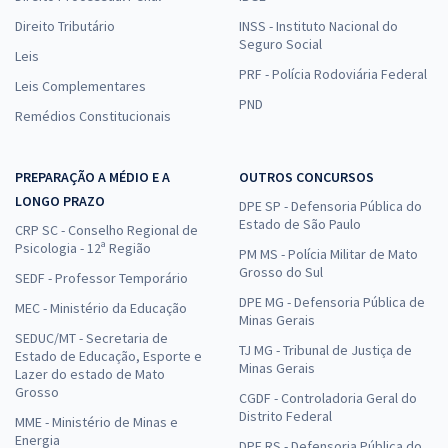
Direito Tributário
INSS - Instituto Nacional do
Seguro Social
Leis
PRF - Polícia Rodoviária Federal
Leis Complementares
PND
Remédios Constitucionais
PREPARAÇÃO A MÉDIO E A
OUTROS CONCURSOS
LONGO PRAZO
DPE SP - Defensoria Pública do
Estado de São Paulo
CRP SC - Conselho Regional de
Psicologia - 12ª Região
PM MS - Polícia Militar de Mato
Grosso do Sul
SEDF - Professor Temporário
DPE MG - Defensoria Pública de
MEC - Ministério da Educação
Minas Gerais
SEDUC/MT - Secretaria de
TJ MG - Tribunal de Justiça de
Estado de Educação, Esporte e
Minas Gerais
Lazer do estado de Mato
Grosso
CGDF - Controladoria Geral do
Distrito Federal
MME - Ministério de Minas e
Energia
DPE RS - Defensoria Pública do