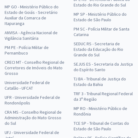
Estado do Rio Grande do Sul
MP GO - Ministério Público do
Estado de Goiás - Secretário
MP SP - Ministério Público do
Auxiliar da Comarca de
Estado de São Paulo
Itapuranga
PM SC - Polícia Militar de Santa
ANVISA - Agência Nacional de
Catarina
Vigilância Sanitária
SEDUC RS - Secretaria de
PM PE - Polícia Militar de
Estado da Educação do Rio
Pernambuco
Grande do Sul
CRECI MT - Conselho Regional de
SEJUS ES - Secretaria da Justiça
Corretores de Imóveis do Mato
do Espírito Santo
Grosso
TJ BA - Tribunal de Justiça do
Universidade Federal de
Estado da Bahia
Catalão - UFCAT
TRF 3 - Tribunal Regional Federal
UFR - Universidade Federal de
da 3ª Região
Rondonópolis
MP RO - Ministério Público de
CRA MS - Conselho Regional de
Rondônia
Administração do Mato Grosso
do Sul
TCE SP - Tribunal de Contas do
Estado de São Paulo
UFJ - Universidade Federal de
Jataí
Politec PE - Polícia Científica de