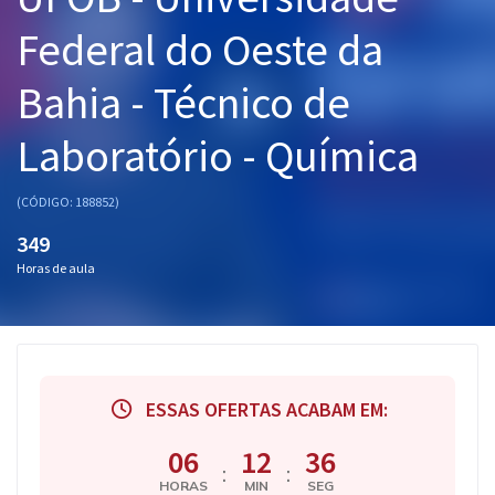
Pós
Federal do Oeste da
Graduação
Bahia - Técnico de
OAB
Laboratório - Química
Mentorias
(CÓDIGO: 188852)
Questões grátis
349
Horas de aula
Conteúdo gratuito
Blog
Aprovados
ESSAS OFERTAS ACABAM EM:
Atendimento
06
12
36
:
:
HORAS
MIN
SEG