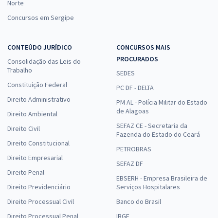
Norte
Concursos em Sergipe
CONTEÚDO JURÍDICO
CONCURSOS MAIS
PROCURADOS
Consolidação das Leis do
Trabalho
SEDES
Constituição Federal
PC DF - DELTA
Direito Administrativo
PM AL - Polícia Militar do Estado
de Alagoas
Direito Ambiental
SEFAZ CE - Secretaria da
Direito Civil
Fazenda do Estado do Ceará
Direito Constitucional
PETROBRAS
Direito Empresarial
SEFAZ DF
Direito Penal
EBSERH - Empresa Brasileira de
Direito Previdenciário
Serviços Hospitalares
Direito Processual Civil
Banco do Brasil
Direito Processual Penal
IBGE