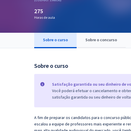
Pós
275
Graduação
Horas de aula
OAB
Sobre o curso
Sobre o concurso
Mentorias
Questões grátis
Sobre o curso
Conteúdo gratuito
Blog
Satisfação garantida ou seu dinheiro de vo
Você poderá efetuar o cancelamento e obter 
Aprovados
satisfação garantida ou seu dinheiro de volta
Atendimento
A fim de preparar os candidatos para o concurso públi
escalou a equipe de professores mais experiente e re
mais alta qualidade audiovisual do mercado, você tam