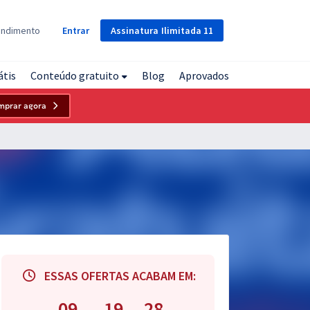
Assinatura
Ilimitada
11
endimento
Entrar
átis
Conteúdo gratuito
Blog
Aprovados
mprar agora
ESSAS OFERTAS ACABAM EM:
09
19
27