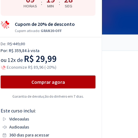
:
:
HORAS
MIN
SEG
Cupom de 20% de desconto
Cupom ativado:
GRAN20-OFF
De:
R$ 449,80
Por:
R$ 359,84
à vista
R$ 29,99
ou
12x de
Economize R$ 89,96 (-20%)
Comprar agora
Garantia de devolução do dinheiro em 7 dias.
Este curso inclui:
Videoaulas
Audioaulas
360 dias para acessar