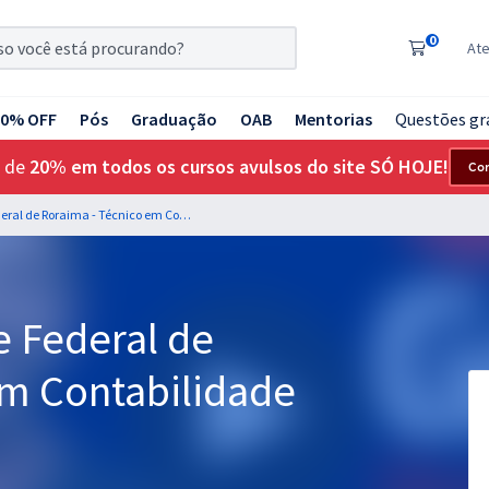
0
At
20% OFF
Pós
Graduação
OAB
Mentorias
Questões gr
 de
20% em todos os cursos avulsos do site SÓ HOJE!
Co
UFRR - Universidade Federal de Roraima - Técnico em Contabilidade (Pré-edital)
e Federal de
em Contabilidade