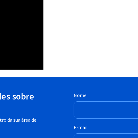
des sobre
Nome
ro da sua área de
E-mail