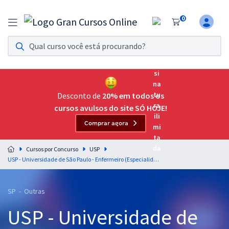
0
Assinatura Ilimitada 11
Acesso a todos os cursos. Teste grátis por 7 dias!
Assinatura OAB Até Passar
Acesso ilimitado a toda preparação para o Exame da
Desconto de
20% em todos os
Ordem, até você passar!
cursos avulsos do site SÓ HOJE!
Comprar agora
Residências Multiprofissionais
Preparação completa e intensiva para as principais
Cursos por Concurso
USP
residências em saúde do Brasil
USP - Universidade de São Paulo - Enfermeiro (Especialidade: Enfermagem na Atenção Primária à Saúde)
Concursos
SP - Outras
Assinatura Ilimitada
USP - Universidade de
Cursos 20% OFF