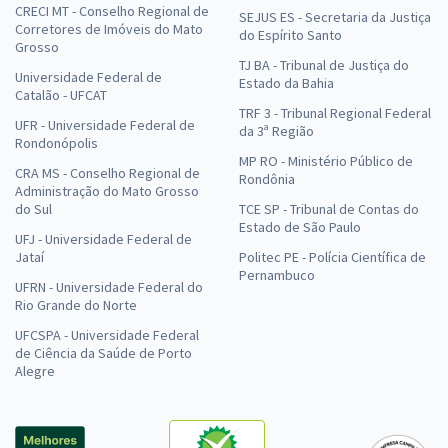
CRECI MT - Conselho Regional de
SEJUS ES - Secretaria da Justiça
Corretores de Imóveis do Mato
do Espírito Santo
Grosso
TJ BA - Tribunal de Justiça do
Universidade Federal de
Estado da Bahia
Catalão - UFCAT
TRF 3 - Tribunal Regional Federal
UFR - Universidade Federal de
da 3ª Região
Rondonópolis
MP RO - Ministério Público de
CRA MS - Conselho Regional de
Rondônia
Administração do Mato Grosso
do Sul
TCE SP - Tribunal de Contas do
Estado de São Paulo
UFJ - Universidade Federal de
Jataí
Politec PE - Polícia Científica de
Pernambuco
UFRN - Universidade Federal do
Rio Grande do Norte
UFCSPA - Universidade Federal
de Ciência da Saúde de Porto
Alegre