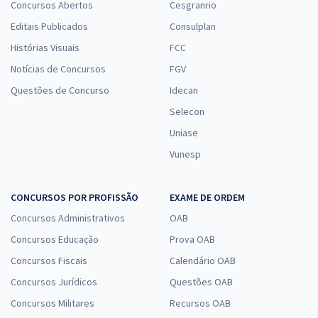
Concursos Abertos
Cesgranrio
Editais Publicados
Consulplan
Histórias Visuais
FCC
Notícias de Concursos
FGV
Questões de Concurso
Idecan
Selecon
Uniase
Vunesp
CONCURSOS POR PROFISSÃO
EXAME DE ORDEM
Concursos Administrativos
OAB
Concursos Educação
Prova OAB
Concursos Fiscais
Calendário OAB
Concursos Jurídicos
Questões OAB
Concursos Militares
Recursos OAB