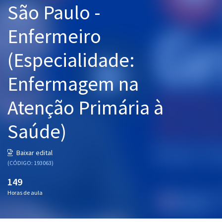
São Paulo -
Pós
Enfermeiro
Graduação
(Especialidade:
OAB
Enfermagem na
Mentorias
Atenção Primária à
Questões grátis
Conteúdo gratuito
Saúde)
Blog
Baixar edital
Aprovados
(CÓDIGO: 193063)
149
Atendimento
Horas de aula