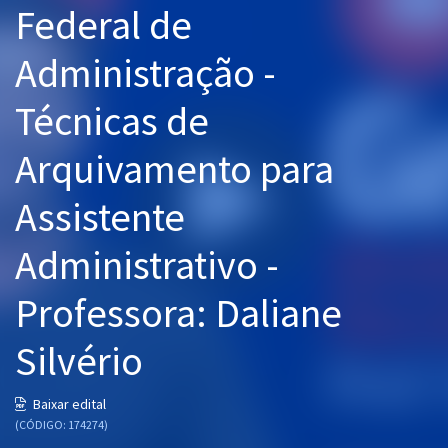
Federal de
Pós
Administração -
Graduação
Técnicas de
OAB
Arquivamento para
Mentorias
Assistente
Questões grátis
Conteúdo gratuito
Administrativo -
Blog
Professora: Daliane
Aprovados
Silvério
Atendimento
Baixar edital
(CÓDIGO: 174274)