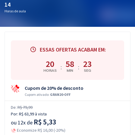
14
Horas de aula
ESSAS OFERTAS ACABAM EM:
20
58
22
:
:
HORAS
MIN
SEG
Cupom de 20% de desconto
Cupom ativado:
GRAN20-OFF
De:
R$ 79,99
Por:
R$ 63,99
à vista
R$ 5,33
ou
12x de
Economize R$ 16,00 (-20%)