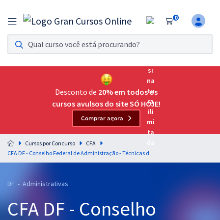
0
Assinatura Ilimitada 11
Acesso a todos os cursos. Teste grátis por 7 dias!
Assinatura OAB Até Passar
Acesso ilimitado a toda preparação para o Exame da
Desconto de
20% em todos os
Ordem, até você passar!
cursos avulsos do site SÓ HOJE!
Comprar agora
Residências Multiprofissionais
Preparação completa e intensiva para as principais
Cursos por Concurso
CFA
residências em saúde do Brasil
CFA DF - Conselho Federal de Administração - Técnicas de Arquivamento para Assistente Administrativo - Professora: Daliane Silvério
Concursos
DF - Administrativas
Assinatura Ilimitada
CFA DF - Conselho
Cursos 20% OFF