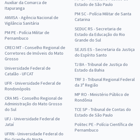
Auxiliar da Comarca de
Estado de São Paulo
Itapuranga
PM SC - Polícia Militar de Santa
ANVISA - Agência Nacional de
Catarina
Vigilância Sanitária
SEDUC RS - Secretaria de
PM PE - Polícia Militar de
Estado da Educação do Rio
Pernambuco
Grande do Sul
CRECI MT - Conselho Regional de
SEJUS ES - Secretaria da Justiça
Corretores de Imóveis do Mato
do Espírito Santo
Grosso
TJ BA - Tribunal de Justiça do
Universidade Federal de
Estado da Bahia
Catalão - UFCAT
TRF 3 - Tribunal Regional Federal
UFR - Universidade Federal de
da 3ª Região
Rondonópolis
MP RO - Ministério Público de
CRA MS - Conselho Regional de
Rondônia
Administração do Mato Grosso
do Sul
TCE SP - Tribunal de Contas do
Estado de São Paulo
UFJ - Universidade Federal de
Jataí
Politec PE - Polícia Científica de
Pernambuco
UFRN - Universidade Federal do
Rio Grande do Norte