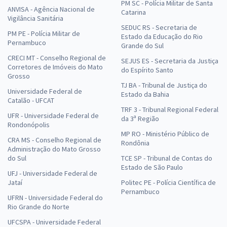
PM SC - Polícia Militar de Santa
ANVISA - Agência Nacional de
Catarina
Vigilância Sanitária
SEDUC RS - Secretaria de
PM PE - Polícia Militar de
Estado da Educação do Rio
Pernambuco
Grande do Sul
CRECI MT - Conselho Regional de
SEJUS ES - Secretaria da Justiça
Corretores de Imóveis do Mato
do Espírito Santo
Grosso
TJ BA - Tribunal de Justiça do
Universidade Federal de
Estado da Bahia
Catalão - UFCAT
TRF 3 - Tribunal Regional Federal
UFR - Universidade Federal de
da 3ª Região
Rondonópolis
MP RO - Ministério Público de
CRA MS - Conselho Regional de
Rondônia
Administração do Mato Grosso
do Sul
TCE SP - Tribunal de Contas do
Estado de São Paulo
UFJ - Universidade Federal de
Jataí
Politec PE - Polícia Científica de
Pernambuco
UFRN - Universidade Federal do
Rio Grande do Norte
UFCSPA - Universidade Federal