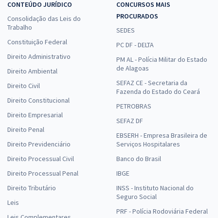
CONTEÚDO JURÍDICO
CONCURSOS MAIS
PROCURADOS
Consolidação das Leis do
Trabalho
SEDES
Constituição Federal
PC DF - DELTA
Direito Administrativo
PM AL - Polícia Militar do Estado
de Alagoas
Direito Ambiental
SEFAZ CE - Secretaria da
Direito Civil
Fazenda do Estado do Ceará
Direito Constitucional
PETROBRAS
Direito Empresarial
SEFAZ DF
Direito Penal
EBSERH - Empresa Brasileira de
Direito Previdenciário
Serviços Hospitalares
Direito Processual Civil
Banco do Brasil
Direito Processual Penal
IBGE
Direito Tributário
INSS - Instituto Nacional do
Seguro Social
Leis
PRF - Polícia Rodoviária Federal
Leis Complementares