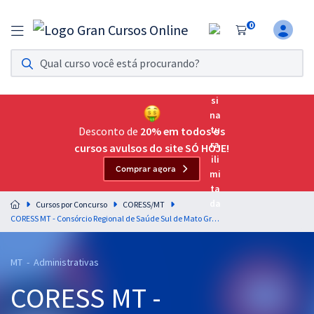
0
Assinatura Ilimitada 11
Acesso a todos os cursos. Teste grátis por 7 dias!
Assinatura OAB Até Passar
Acesso ilimitado a toda preparação para o Exame da
Desconto de
20% em todos os
Ordem, até você passar!
cursos avulsos do site SÓ HOJE!
Comprar agora
Residências Multiprofissionais
Preparação completa e intensiva para as principais
Cursos por Concurso
CORESS/MT
residências em saúde do Brasil
CORESS MT - Consórcio Regional de Saúde Sul de Mato Grosso - Gramática - Professor: Elias Santana
Concursos
MT - Administrativas
Assinatura Ilimitada
CORESS MT -
Cursos 20% OFF