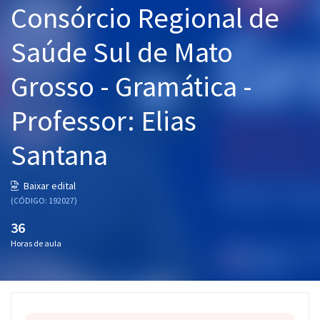
Consórcio Regional de
Pós
Saúde Sul de Mato
Graduação
Grosso - Gramática -
OAB
Professor: Elias
Mentorias
Santana
Questões grátis
Conteúdo gratuito
Baixar edital
(CÓDIGO: 192027)
Blog
36
Aprovados
Horas de aula
Atendimento