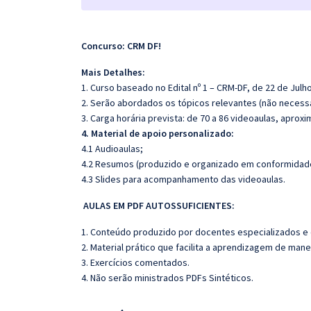
Concurso: CRM DF!
Mais Detalhes:
1. Curso baseado no
Edital nº 1
– CRM-DF, de 22 de Julh
2. Serão abordados os tópicos relevantes (não necessa
3. Carga horária prevista: de 70 a 86 videoaulas, apro
4. Material de apoio personalizado:
4.1 Audioaulas;
4.2 Resumos (produzido e organizado em conformidade
4.3 Slides para acompanhamento das videoaulas.
AULAS EM PDF AUTOSSUFICIENTES:
1. Conteúdo produzido por docentes especializados e
2. Material prático que facilita a aprendizagem de mane
3. Exercícios comentados.
4. Não serão ministrados PDFs Sintéticos.