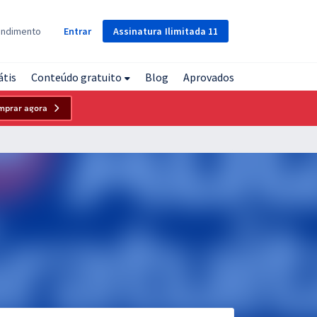
Assinatura
Ilimitada
11
endimento
Entrar
átis
Conteúdo gratuito
Blog
Aprovados
mprar agora