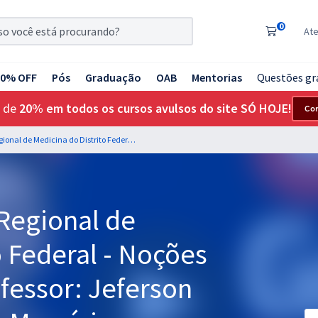
0
At
20% OFF
Pós
Graduação
OAB
Mentorias
Questões gr
 de
20% em todos os cursos avulsos do site SÓ HOJE!
Co
CRM DF - Conselho Regional de Medicina do Distrito Federal - Noções de Informática - Professor: Jeferson Bogo (Videoaulas) & Maurício Franceschini (Aulas em PDF)
Regional de
o Federal - Noções
ofessor: Jeferson