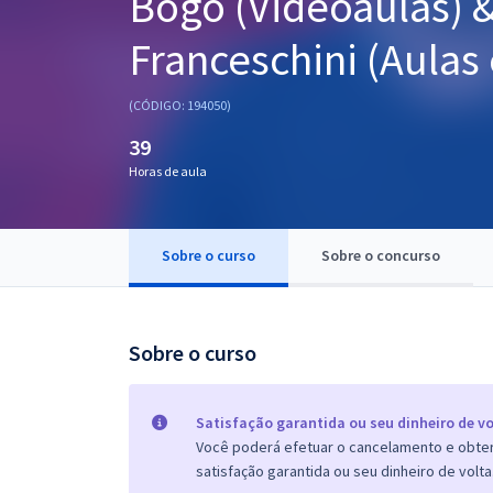
Bogo (Videoaulas) 
Pós
Franceschini (Aulas
Graduação
(CÓDIGO: 194050)
OAB
39
Mentorias
Horas de aula
Questões grátis
Sobre o curso
Sobre o concurso
Conteúdo gratuito
Blog
Sobre o curso
Aprovados
Atendimento
Satisfação garantida ou seu dinheiro de vo
Você poderá efetuar o cancelamento e obter 
satisfação garantida ou seu dinheiro de volta