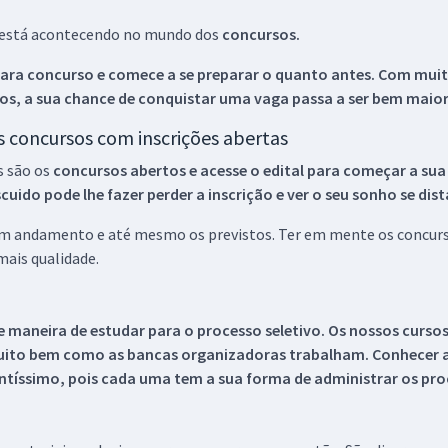
ue está acontecendo no mundo dos
concursos.
ara concurso e comece a se preparar o quanto antes. Com muita
os, a sua chance de conquistar uma vaga passa a ser bem maior
os concursos com inscrições abertas
s são os
concursos abertos e acesse o edital para começar a sua
ido pode lhe fazer perder a inscrição e ver o seu sonho se dis
 em andamento e até mesmo os previstos. Ter em mente os concurso
ais qualidade.
 maneira de estudar para o processo seletivo. Os nossos curso
uito bem como as bancas organizadoras trabalham. Conhecer a
tíssimo, pois cada uma tem a sua forma de administrar os proc