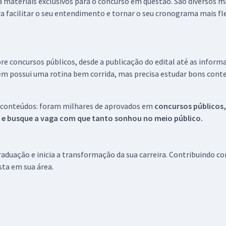
 a materiais exclusivos para o concurso em questão. São diversos 
a facilitar o seu entendimento e tornar o seu cronograma mais fle
re concursos públicos, desde a publicação do edital até as inform
em possui uma rotina bem corrida, mas precisa estudar bons conte
 conteúdos: foram milhares de aprovados em
concursos públicos,
s e busque a vaga com que tanto sonhou no meio público.
aduação e inicia a transformação da sua carreira. Contribuindo c
ista em sua área.