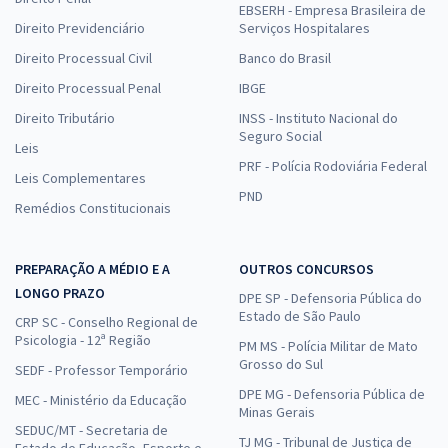
EBSERH - Empresa Brasileira de
Direito Previdenciário
Serviços Hospitalares
Direito Processual Civil
Banco do Brasil
Direito Processual Penal
IBGE
Direito Tributário
INSS - Instituto Nacional do
Seguro Social
Leis
PRF - Polícia Rodoviária Federal
Leis Complementares
PND
Remédios Constitucionais
PREPARAÇÃO A MÉDIO E A
OUTROS CONCURSOS
LONGO PRAZO
DPE SP - Defensoria Pública do
Estado de São Paulo
CRP SC - Conselho Regional de
Psicologia - 12ª Região
PM MS - Polícia Militar de Mato
Grosso do Sul
SEDF - Professor Temporário
DPE MG - Defensoria Pública de
MEC - Ministério da Educação
Minas Gerais
SEDUC/MT - Secretaria de
TJ MG - Tribunal de Justiça de
Estado de Educação, Esporte e