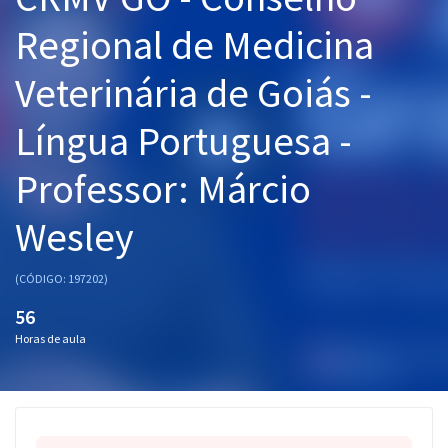
Pós
Regional de Medicina
Graduação
Veterinária de Goiás -
OAB
Língua Portuguesa -
Mentorias
Professor: Márcio
Questões grátis
Wesley
Conteúdo gratuito
(CÓDIGO: 197202)
Blog
56
Aprovados
Horas de aula
Atendimento