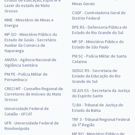
Minas Gerais
Lazer do estado de Mato
Grosso
CGDF - Controladoria Geral do
Distrito Federal
MME - Ministério de Minas e
Energia
DPE RS - Defensoria Pública do
Estado do Rio Grande do Sul
MP GO - Ministério Público do
Estado de Goiás - Secretário
MP SP - Ministério Público do
Auxiliar da Comarca de
Estado de São Paulo
Itapuranga
PM SC - Polícia Militar de Santa
ANVISA - Agência Nacional de
Catarina
Vigilância Sanitária
SEDUC RS - Secretaria de
PM PE - Polícia Militar de
Estado da Educação do Rio
Pernambuco
Grande do Sul
CRECI MT - Conselho Regional de
SEJUS ES - Secretaria da Justiça
Corretores de Imóveis do Mato
do Espírito Santo
Grosso
TJ BA - Tribunal de Justiça do
Universidade Federal de
Estado da Bahia
Catalão - UFCAT
TRF 3 - Tribunal Regional Federal
UFR - Universidade Federal de
da 3ª Região
Rondonópolis
MP RO - Ministério Público de