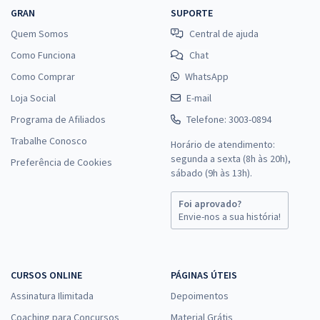
GRAN
SUPORTE
Quem Somos
Central de ajuda
Como Funciona
Chat
Como Comprar
WhatsApp
Loja Social
E-mail
Programa de Afiliados
Telefone: 3003-0894
Trabalhe Conosco
Horário de atendimento:
segunda a sexta (8h às 20h),
Preferência de Cookies
sábado (9h às 13h).
Foi aprovado?
Envie-nos a sua história!
CURSOS ONLINE
PÁGINAS ÚTEIS
Assinatura Ilimitada
Depoimentos
Coaching para Concursos
Material Grátis