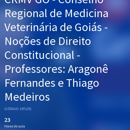
Pós
Regional de Medicina
Graduação
Veterinária de Goiás -
OAB
Noções de Direito
Mentorias
Constitucional -
Questões grátis
Professores: Aragonê
Conteúdo gratuito
Fernandes e Thiago
Blog
Medeiros
Aprovados
(CÓDIGO: 197125)
Atendimento
23
Horas de aula