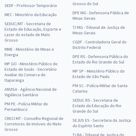
Grosso do Sul
SEDF - Professor Temporário
DPE MG - Defensoria Pública de
MEC - Ministério da Educação
Minas Gerais
SEDUC/MT - Secretaria de
TJ MG - Tribunal de Justiça de
Estado de Educação, Esporte e
Minas Gerais
Lazer do estado de Mato
Grosso
CGDF - Controladoria Geral do
Distrito Federal
MME - Ministério de Minas e
Energia
DPE RS - Defensoria Pública do
Estado do Rio Grande do Sul
MP GO - Ministério Público do
Estado de Goiás - Secretário
MP SP - Ministério Público do
Auxiliar da Comarca de
Estado de São Paulo
Itapuranga
PM SC - Polícia Militar de Santa
ANVISA - Agência Nacional de
Catarina
Vigilância Sanitária
SEDUC RS - Secretaria de
PM PE - Polícia Militar de
Estado da Educação do Rio
Pernambuco
Grande do Sul
CRECI MT - Conselho Regional de
SEJUS ES - Secretaria da Justiça
Corretores de Imóveis do Mato
do Espírito Santo
Grosso
TJ BA - Tribunal de Justiça do