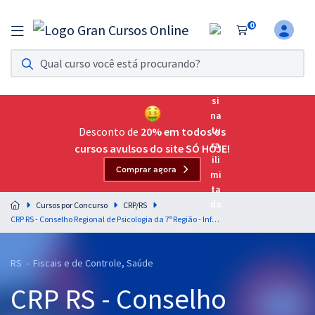
0
Assinatura Ilimitada 11
Acesso a todos os cursos. Teste grátis por 7 dias!
Assinatura OAB Até Passar
Acesso ilimitado a toda preparação para o Exame da
Desconto de
20% em todos os
Ordem, até você passar!
cursos avulsos do site SÓ HOJE!
Comprar agora
Residências Multiprofissionais
Preparação completa e intensiva para as principais
Cursos por Concurso
CRP/RS
residências em saúde do Brasil
CRP RS - Conselho Regional de Psicologia da 7ª Região - Informática para os Cargos de Nível Superior - Professores: Jeferson Bogo e Vitor Kessler
Concursos
RS - Fiscais e de Controle, Saúde
Assinatura Ilimitada
CRP RS - Conselho
Cursos 20% OFF