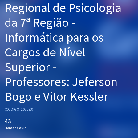
Regional de Psicologia
Pós
da 7ª Região -
Graduação
Informática para os
OAB
Cargos de Nível
Mentorias
Superior -
Questões grátis
Conteúdo gratuito
Professores: Jeferson
Blog
Bogo e Vitor Kessler
Aprovados
(CÓDIGO: 202593)
Atendimento
43
Horas de aula