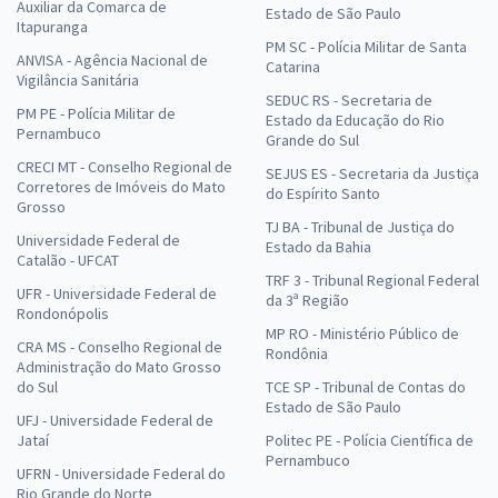
Auxiliar da Comarca de
Estado de São Paulo
Itapuranga
PM SC - Polícia Militar de Santa
ANVISA - Agência Nacional de
Catarina
Vigilância Sanitária
SEDUC RS - Secretaria de
PM PE - Polícia Militar de
Estado da Educação do Rio
Pernambuco
Grande do Sul
CRECI MT - Conselho Regional de
SEJUS ES - Secretaria da Justiça
Corretores de Imóveis do Mato
do Espírito Santo
Grosso
TJ BA - Tribunal de Justiça do
Universidade Federal de
Estado da Bahia
Catalão - UFCAT
TRF 3 - Tribunal Regional Federal
UFR - Universidade Federal de
da 3ª Região
Rondonópolis
MP RO - Ministério Público de
CRA MS - Conselho Regional de
Rondônia
Administração do Mato Grosso
do Sul
TCE SP - Tribunal de Contas do
Estado de São Paulo
UFJ - Universidade Federal de
Jataí
Politec PE - Polícia Científica de
Pernambuco
UFRN - Universidade Federal do
Rio Grande do Norte