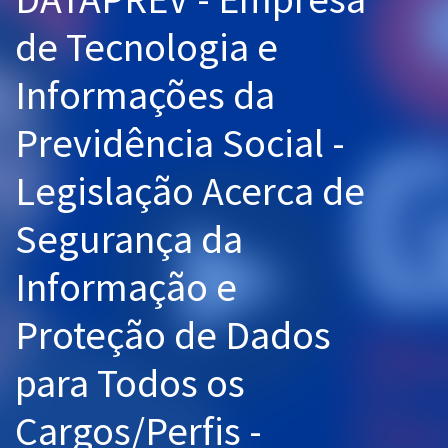
Pós
de Tecnologia e
Graduação
Informações da
OAB
Previdência Social -
Mentorias
Legislação Acerca de
Questões grátis
Segurança da
Conteúdo gratuito
Informação e
Blog
Proteção de Dados
Aprovados
para Todos os
Atendimento
Cargos/Perfis -