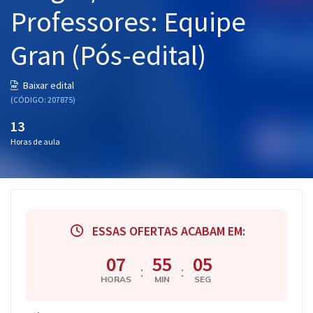
Professores: Equipe
Gran (Pós-edital)
Baixar edital
(CÓDIGO: 207875)
13
Horas de aula
ESSAS OFERTAS ACABAM EM:
07
55
04
:
:
HORAS
MIN
SEG