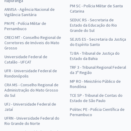
Itapuranga
PM SC - Polícia Militar de Santa
ANVISA - Agência Nacional de
Catarina
Vigilância Sanitária
SEDUC RS - Secretaria de
PM PE - Polícia Militar de
Estado da Educação do Rio
Pernambuco
Grande do Sul
CRECI MT - Conselho Regional de
SEJUS ES - Secretaria da Justiça
Corretores de Imóveis do Mato
do Espírito Santo
Grosso
TJ BA - Tribunal de Justiça do
Universidade Federal de
Estado da Bahia
Catalão - UFCAT
TRF 3 - Tribunal Regional Federal
UFR - Universidade Federal de
da 3ª Região
Rondonópolis
MP RO - Ministério Público de
CRA MS - Conselho Regional de
Rondônia
Administração do Mato Grosso
do Sul
TCE SP - Tribunal de Contas do
Estado de São Paulo
UFJ - Universidade Federal de
Jataí
Politec PE - Polícia Científica de
Pernambuco
UFRN - Universidade Federal do
Rio Grande do Norte