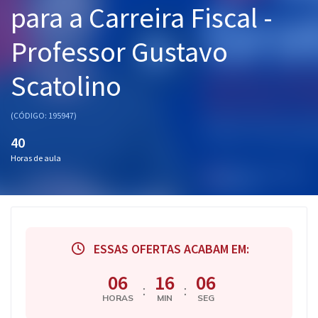
para a Carreira Fiscal -
Pós
Professor Gustavo
Graduação
Scatolino
OAB
Mentorias
(CÓDIGO: 195947)
40
Questões grátis
Horas de aula
Conteúdo gratuito
Blog
Aprovados
ESSAS OFERTAS ACABAM EM:
Atendimento
06
16
05
:
:
HORAS
MIN
SEG