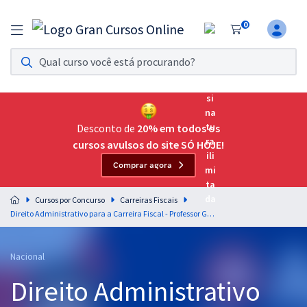
0
Assinatura Ilimitada 11
Acesso a todos os cursos. Teste grátis por 7 dias!
Assinatura OAB Até Passar
Acesso ilimitado a toda preparação para o Exame da
Desconto de
20% em todos os
Ordem, até você passar!
cursos avulsos do site SÓ HOJE!
Comprar agora
Residências Multiprofissionais
Preparação completa e intensiva para as principais
Cursos por Concurso
Carreiras Fiscais
residências em saúde do Brasil
Direito Administrativo para a Carreira Fiscal - Professor Gustavo Scatolino
Concursos
Nacional
Assinatura Ilimitada
Direito Administrativo
Cursos 20% OFF