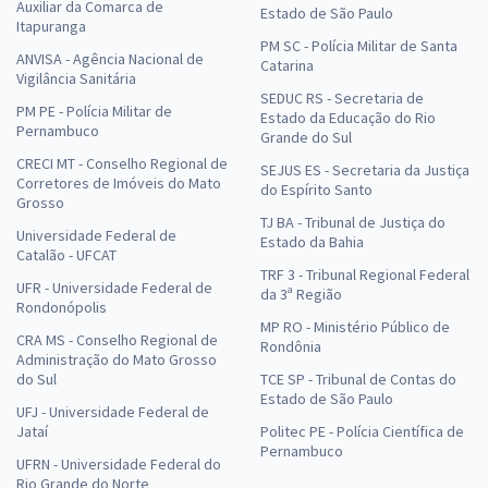
Auxiliar da Comarca de
Estado de São Paulo
Itapuranga
PM SC - Polícia Militar de Santa
ANVISA - Agência Nacional de
Catarina
Vigilância Sanitária
SEDUC RS - Secretaria de
PM PE - Polícia Militar de
Estado da Educação do Rio
Pernambuco
Grande do Sul
CRECI MT - Conselho Regional de
SEJUS ES - Secretaria da Justiça
Corretores de Imóveis do Mato
do Espírito Santo
Grosso
TJ BA - Tribunal de Justiça do
Universidade Federal de
Estado da Bahia
Catalão - UFCAT
TRF 3 - Tribunal Regional Federal
UFR - Universidade Federal de
da 3ª Região
Rondonópolis
MP RO - Ministério Público de
CRA MS - Conselho Regional de
Rondônia
Administração do Mato Grosso
do Sul
TCE SP - Tribunal de Contas do
Estado de São Paulo
UFJ - Universidade Federal de
Jataí
Politec PE - Polícia Científica de
Pernambuco
UFRN - Universidade Federal do
Rio Grande do Norte