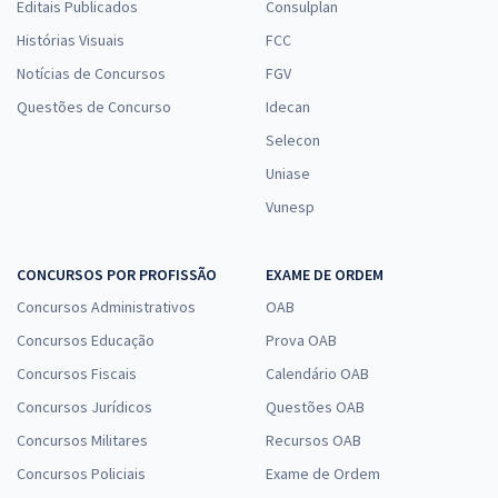
Editais Publicados
Consulplan
Histórias Visuais
FCC
Notícias de Concursos
FGV
Questões de Concurso
Idecan
Selecon
Uniase
Vunesp
CONCURSOS POR PROFISSÃO
EXAME DE ORDEM
Concursos Administrativos
OAB
Concursos Educação
Prova OAB
Concursos Fiscais
Calendário OAB
Concursos Jurídicos
Questões OAB
Concursos Militares
Recursos OAB
Concursos Policiais
Exame de Ordem