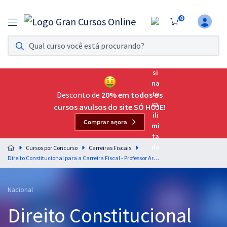
0
Assinatura Ilimitada 11
Acesso a todos os cursos. Teste grátis por 7 dias!
Assinatura OAB Até Passar
Acesso ilimitado a toda preparação para o Exame da
Desconto de
20% em todos os
Ordem, até você passar!
cursos avulsos do site SÓ HOJE!
Comprar agora
Residências Multiprofissionais
Preparação completa e intensiva para as principais
Cursos por Concurso
Carreiras Fiscais
residências em saúde do Brasil
Direito Constitucional para a Carreira Fiscal - Professor Aragonê Fernandes
Concursos
Nacional
Assinatura Ilimitada
Direito Constitucional
Cursos 20% OFF