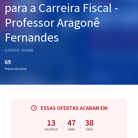
para a Carreira Fiscal -
Pós
Professor Aragonê
Graduação
Fernandes
OAB
Mentorias
(CÓDIGO: 201068)
69
Questões grátis
Horas de aula
Conteúdo gratuito
Blog
Aprovados
ESSAS OFERTAS ACABAM EM:
Atendimento
13
47
37
:
:
HORAS
MIN
SEG