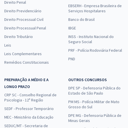
Direito Penal
EBSERH - Empresa Brasileira de
Direito Previdenciário
Serviços Hospitalares
Direito Processual Civil
Banco do Brasil
Direito Processual Penal
IBGE
Direito Tributário
INSS - Instituto Nacional do
Seguro Social
Leis
PRF - Polícia Rodoviária Federal
Leis Complementares
PND
Remédios Constitucionais
PREPARAÇÃO A MÉDIO E A
OUTROS CONCURSOS
LONGO PRAZO
DPE SP - Defensoria Pública do
Estado de São Paulo
CRP SC - Conselho Regional de
Psicologia - 12ª Região
PM MS - Polícia Militar de Mato
Grosso do Sul
SEDF - Professor Temporário
DPE MG - Defensoria Pública de
MEC - Ministério da Educação
Minas Gerais
SEDUC/MT - Secretaria de