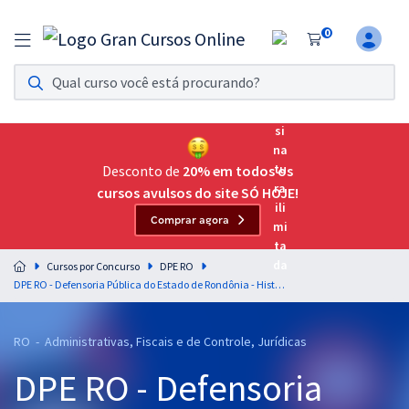
0
Assinatura Ilimitada 11
Acesso a todos os cursos. Teste grátis por 7 dias!
Assinatura OAB Até Passar
Acesso ilimitado a toda preparação para o Exame da
Desconto de
20% em todos os
Ordem, até você passar!
cursos avulsos do site SÓ HOJE!
Comprar agora
Residências Multiprofissionais
Preparação completa e intensiva para as principais
Cursos por Concurso
DPE RO
residências em saúde do Brasil
DPE RO - Defensoria Pública do Estado de Rondônia - História de Rondônia para Todos os Cargos - Professor: Admilson Costa
Concursos
RO - Administrativas, Fiscais e de Controle, Jurídicas
Assinatura Ilimitada
DPE RO - Defensoria
Cursos 20% OFF