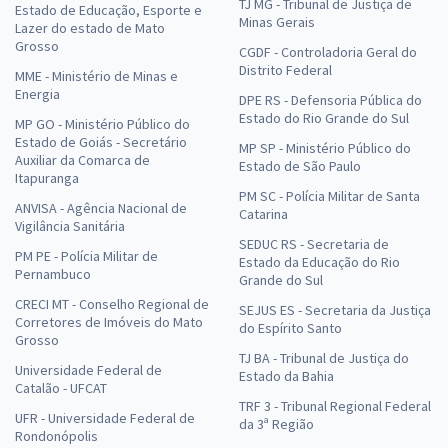
TJ MG - Tribunal de Justiça de
Estado de Educação, Esporte e
Minas Gerais
Lazer do estado de Mato
Grosso
CGDF - Controladoria Geral do
Distrito Federal
MME - Ministério de Minas e
Energia
DPE RS - Defensoria Pública do
Estado do Rio Grande do Sul
MP GO - Ministério Público do
Estado de Goiás - Secretário
MP SP - Ministério Público do
Auxiliar da Comarca de
Estado de São Paulo
Itapuranga
PM SC - Polícia Militar de Santa
ANVISA - Agência Nacional de
Catarina
Vigilância Sanitária
SEDUC RS - Secretaria de
PM PE - Polícia Militar de
Estado da Educação do Rio
Pernambuco
Grande do Sul
CRECI MT - Conselho Regional de
SEJUS ES - Secretaria da Justiça
Corretores de Imóveis do Mato
do Espírito Santo
Grosso
TJ BA - Tribunal de Justiça do
Universidade Federal de
Estado da Bahia
Catalão - UFCAT
TRF 3 - Tribunal Regional Federal
UFR - Universidade Federal de
da 3ª Região
Rondonópolis