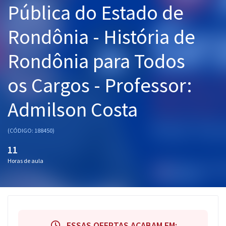
Pública do Estado de
Pós
Rondônia - História de
Graduação
Rondônia para Todos
OAB
os Cargos - Professor:
Mentorias
Admilson Costa
Questões grátis
Conteúdo gratuito
(CÓDIGO: 188450)
Blog
11
Horas de aula
Aprovados
Atendimento
ESSAS OFERTAS ACABAM EM: