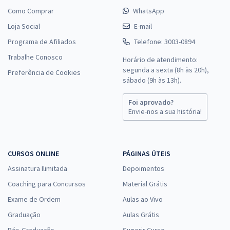
Como Comprar
WhatsApp
Loja Social
E-mail
Programa de Afiliados
Telefone: 3003-0894
Trabalhe Conosco
Horário de atendimento:
segunda a sexta (8h às 20h),
Preferência de Cookies
sábado (9h às 13h).
Foi aprovado?
Envie-nos a sua história!
CURSOS ONLINE
PÁGINAS ÚTEIS
Assinatura Ilimitada
Depoimentos
Coaching para Concursos
Material Grátis
Exame de Ordem
Aulas ao Vivo
Graduação
Aulas Grátis
Pós-Graduação
Sugerir Curso