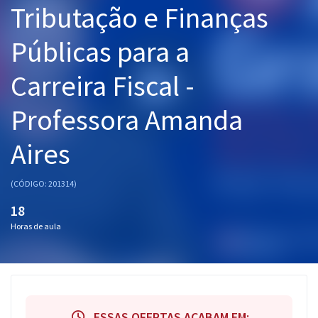
Tributação e Finanças
Pós
Públicas para a
Graduação
Carreira Fiscal -
OAB
Professora Amanda
Mentorias
Aires
Questões grátis
Conteúdo gratuito
(CÓDIGO: 201314)
Blog
18
Horas de aula
Aprovados
Atendimento
ESSAS OFERTAS ACABAM EM: