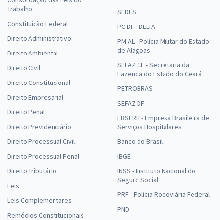
Consolidação das Leis do
Trabalho
SEDES
Constituição Federal
PC DF - DELTA
Direito Administrativo
PM AL - Polícia Militar do Estado
de Alagoas
Direito Ambiental
SEFAZ CE - Secretaria da
Direito Civil
Fazenda do Estado do Ceará
Direito Constitucional
PETROBRAS
Direito Empresarial
SEFAZ DF
Direito Penal
EBSERH - Empresa Brasileira de
Direito Previdenciário
Serviços Hospitalares
Direito Processual Civil
Banco do Brasil
Direito Processual Penal
IBGE
Direito Tributário
INSS - Instituto Nacional do
Seguro Social
Leis
PRF - Polícia Rodoviária Federal
Leis Complementares
PND
Remédios Constitucionais