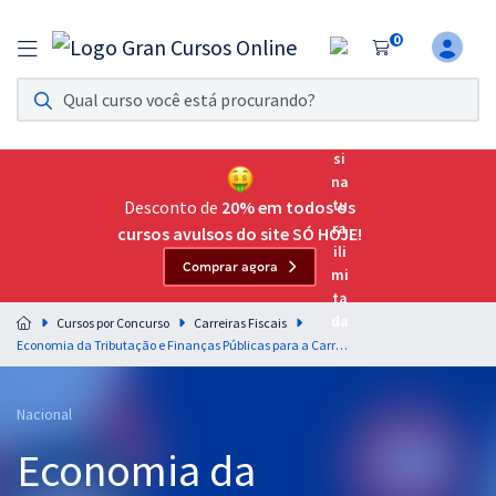
0
Assinatura Ilimitada 11
Acesso a todos os cursos. Teste grátis por 7 dias!
Assinatura OAB Até Passar
Acesso ilimitado a toda preparação para o Exame da
Desconto de
20% em todos os
Ordem, até você passar!
cursos avulsos do site SÓ HOJE!
Comprar agora
Residências Multiprofissionais
Preparação completa e intensiva para as principais
Cursos por Concurso
Carreiras Fiscais
residências em saúde do Brasil
Economia da Tributação e Finanças Públicas para a Carreira Fiscal - Professora Amanda Aires
Concursos
Nacional
Assinatura Ilimitada
Economia da
Cursos 20% OFF