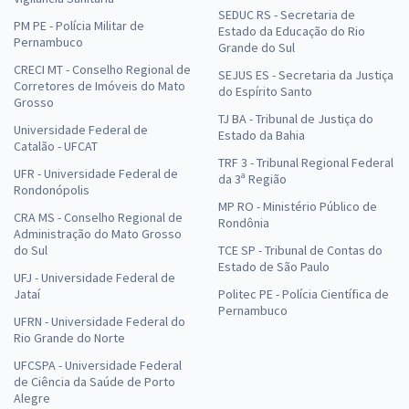
SEDUC RS - Secretaria de
PM PE - Polícia Militar de
Estado da Educação do Rio
Pernambuco
Grande do Sul
CRECI MT - Conselho Regional de
SEJUS ES - Secretaria da Justiça
Corretores de Imóveis do Mato
do Espírito Santo
Grosso
TJ BA - Tribunal de Justiça do
Universidade Federal de
Estado da Bahia
Catalão - UFCAT
TRF 3 - Tribunal Regional Federal
UFR - Universidade Federal de
da 3ª Região
Rondonópolis
MP RO - Ministério Público de
CRA MS - Conselho Regional de
Rondônia
Administração do Mato Grosso
do Sul
TCE SP - Tribunal de Contas do
Estado de São Paulo
UFJ - Universidade Federal de
Jataí
Politec PE - Polícia Científica de
Pernambuco
UFRN - Universidade Federal do
Rio Grande do Norte
UFCSPA - Universidade Federal
de Ciência da Saúde de Porto
Alegre