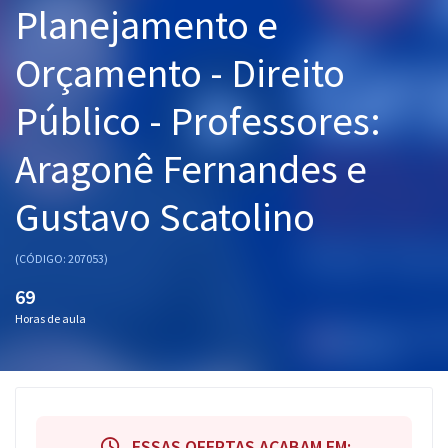
Planejamento e
Pós
Orçamento - Direito
Graduação
Público - Professores:
OAB
Aragonê Fernandes e
Mentorias
Gustavo Scatolino
Questões grátis
Conteúdo gratuito
(CÓDIGO: 207053)
Blog
69
Horas de aula
Aprovados
Atendimento
ESSAS OFERTAS ACABAM EM: