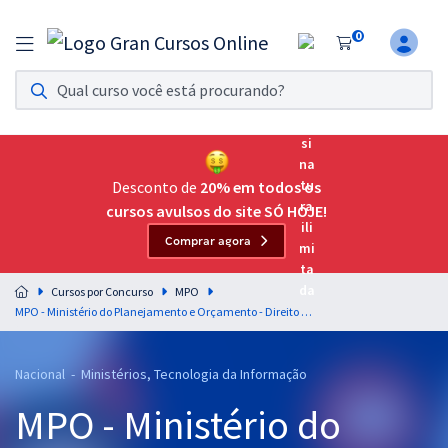
0
Assinatura Ilimitada 11
Acesso a todos os cursos. Teste grátis por 7 dias!
Assinatura OAB Até Passar
Acesso ilimitado a toda preparação para o Exame da
Desconto de
20% em todos os
Ordem, até você passar!
cursos avulsos do site SÓ HOJE!
Comprar agora
Residências Multiprofissionais
Preparação completa e intensiva para as principais
Cursos por Concurso
MPO
residências em saúde do Brasil
MPO - Ministério do Planejamento e Orçamento - Direito Público - Professores: Aragonê Fernandes e Gustavo Scatolino
Concursos
Nacional - Ministérios, Tecnologia da Informação
Assinatura Ilimitada
MPO - Ministério do
Cursos 20% OFF