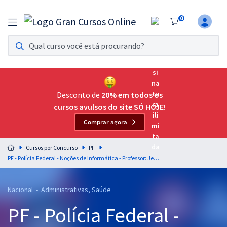
0
Assinatura Ilimitada 11
Acesso a todos os cursos. Teste grátis por 7 dias!
Assinatura OAB Até Passar
Acesso ilimitado a toda preparação para o Exame da
Desconto de
20% em todos os
Ordem, até você passar!
cursos avulsos do site SÓ HOJE!
Comprar agora
Residências Multiprofissionais
Preparação completa e intensiva para as principais
Cursos por Concurso
PF
residências em saúde do Brasil
PF - Polícia Federal - Noções de Informática - Professor: Jeferson Bogo
Concursos
Nacional - Administrativas, Saúde
Assinatura Ilimitada
PF - Polícia Federal -
Cursos 20% OFF