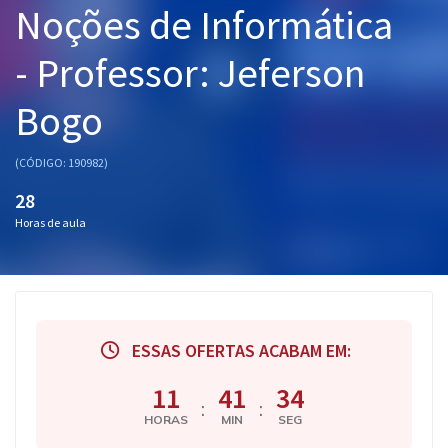
Noções de Informática
Pós
- Professor: Jeferson
Graduação
Bogo
OAB
Mentorias
(CÓDIGO: 190982)
28
Questões grátis
Horas de aula
Conteúdo gratuito
Blog
Aprovados
ESSAS OFERTAS ACABAM EM:
Atendimento
11
41
33
:
:
HORAS
MIN
SEG