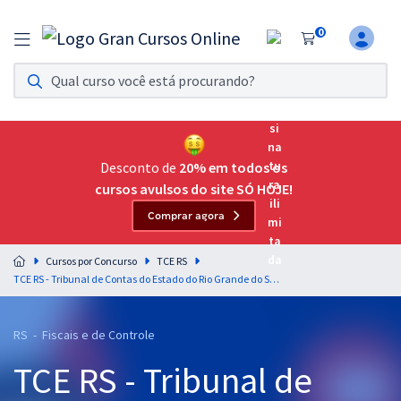
0
Assinatura Ilimitada 11
Acesso a todos os cursos. Teste grátis por 7 dias!
Assinatura OAB Até Passar
Acesso ilimitado a toda preparação para o Exame da
Desconto de
20% em todos os
Ordem, até você passar!
cursos avulsos do site SÓ HOJE!
Comprar agora
Residências Multiprofissionais
Preparação completa e intensiva para as principais
Cursos por Concurso
TCE RS
residências em saúde do Brasil
TCE RS - Tribunal de Contas do Estado do Rio Grande do Sul - Administração Pública para o Cargo 5: Oficial de Controle Externo (OCE) – Especialidade: Oficial Instrutivo
Concursos
RS - Fiscais e de Controle
Assinatura Ilimitada
TCE RS - Tribunal de
Cursos 20% OFF