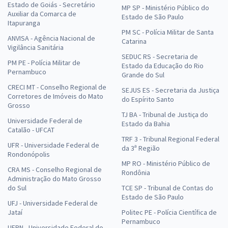
Estado de Goiás - Secretário
MP SP - Ministério Público do
Auxiliar da Comarca de
Estado de São Paulo
Itapuranga
PM SC - Polícia Militar de Santa
ANVISA - Agência Nacional de
Catarina
Vigilância Sanitária
SEDUC RS - Secretaria de
PM PE - Polícia Militar de
Estado da Educação do Rio
Pernambuco
Grande do Sul
CRECI MT - Conselho Regional de
SEJUS ES - Secretaria da Justiça
Corretores de Imóveis do Mato
do Espírito Santo
Grosso
TJ BA - Tribunal de Justiça do
Universidade Federal de
Estado da Bahia
Catalão - UFCAT
TRF 3 - Tribunal Regional Federal
UFR - Universidade Federal de
da 3ª Região
Rondonópolis
MP RO - Ministério Público de
CRA MS - Conselho Regional de
Rondônia
Administração do Mato Grosso
do Sul
TCE SP - Tribunal de Contas do
Estado de São Paulo
UFJ - Universidade Federal de
Jataí
Politec PE - Polícia Científica de
Pernambuco
UFRN - Universidade Federal do