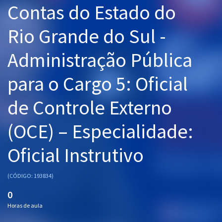
Contas do Estado do
Pós
Rio Grande do Sul -
Graduação
Administração Pública
OAB
para o Cargo 5: Oficial
Mentorias
de Controle Externo
Questões grátis
Conteúdo gratuito
(OCE) – Especialidade:
Blog
Oficial Instrutivo
Aprovados
(CÓDIGO: 193834)
Atendimento
0
Horas de aula