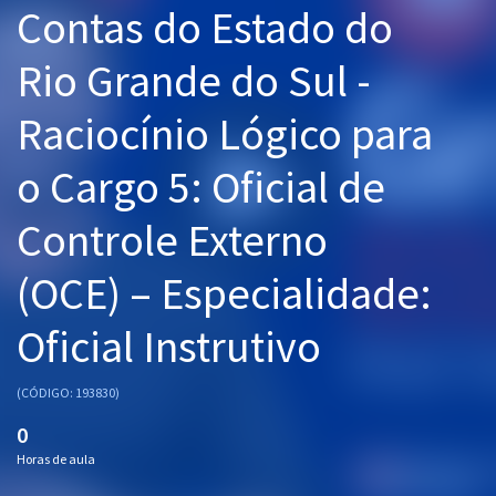
Contas do Estado do
Pós
Rio Grande do Sul -
Graduação
Raciocínio Lógico para
OAB
o Cargo 5: Oficial de
Mentorias
Controle Externo
Questões grátis
Conteúdo gratuito
(OCE) – Especialidade:
Blog
Oficial Instrutivo
Aprovados
(CÓDIGO: 193830)
Atendimento
0
Horas de aula