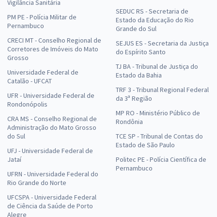
Vigilância Sanitária
SEDUC RS - Secretaria de
PM PE - Polícia Militar de
Estado da Educação do Rio
Pernambuco
Grande do Sul
CRECI MT - Conselho Regional de
SEJUS ES - Secretaria da Justiça
Corretores de Imóveis do Mato
do Espírito Santo
Grosso
TJ BA - Tribunal de Justiça do
Universidade Federal de
Estado da Bahia
Catalão - UFCAT
TRF 3 - Tribunal Regional Federal
UFR - Universidade Federal de
da 3ª Região
Rondonópolis
MP RO - Ministério Público de
CRA MS - Conselho Regional de
Rondônia
Administração do Mato Grosso
do Sul
TCE SP - Tribunal de Contas do
Estado de São Paulo
UFJ - Universidade Federal de
Jataí
Politec PE - Polícia Científica de
Pernambuco
UFRN - Universidade Federal do
Rio Grande do Norte
UFCSPA - Universidade Federal
de Ciência da Saúde de Porto
Alegre