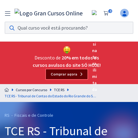
0
Assinatura Ilimitada 11
Acesso a todos os cursos. Teste grátis por 7 dias!
Assinatura OAB Até Passar
Acesso ilimitado a toda preparação para o Exame da
Desconto de
20% em todos os
Ordem, até você passar!
cursos avulsos do site SÓ HOJE!
Comprar agora
Residências Multiprofissionais
Preparação completa e intensiva para as principais
Cursos por Concurso
TCE RS
residências em saúde do Brasil
TCE RS - Tribunal de Contas do Estado do Rio Grande do Sul - Raciocínio Lógico para o Cargo 5: Oficial de Controle Externo (OCE) – Especialidade: Oficial Instrutivo
Concursos
RS - Fiscais e de Controle
Assinatura Ilimitada
TCE RS - Tribunal de
Cursos 20% OFF