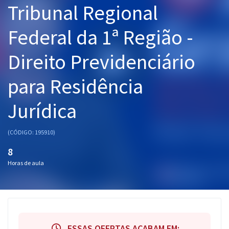
Tribunal Regional
Pós
Federal da 1ª Região -
Graduação
Direito Previdenciário
OAB
para Residência
Mentorias
Jurídica
Questões grátis
Conteúdo gratuito
(CÓDIGO: 195910)
Blog
8
Horas de aula
Aprovados
Atendimento
ESSAS OFERTAS ACABAM EM: