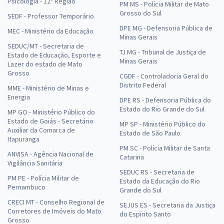
Psicologia - 12ª Região
PM MS - Polícia Militar de Mato
Grosso do Sul
SEDF - Professor Temporário
DPE MG - Defensoria Pública de
MEC - Ministério da Educação
Minas Gerais
SEDUC/MT - Secretaria de
TJ MG - Tribunal de Justiça de
Estado de Educação, Esporte e
Minas Gerais
Lazer do estado de Mato
Grosso
CGDF - Controladoria Geral do
Distrito Federal
MME - Ministério de Minas e
Energia
DPE RS - Defensoria Pública do
Estado do Rio Grande do Sul
MP GO - Ministério Público do
Estado de Goiás - Secretário
MP SP - Ministério Público do
Auxiliar da Comarca de
Estado de São Paulo
Itapuranga
PM SC - Polícia Militar de Santa
ANVISA - Agência Nacional de
Catarina
Vigilância Sanitária
SEDUC RS - Secretaria de
PM PE - Polícia Militar de
Estado da Educação do Rio
Pernambuco
Grande do Sul
CRECI MT - Conselho Regional de
SEJUS ES - Secretaria da Justiça
Corretores de Imóveis do Mato
do Espírito Santo
Grosso