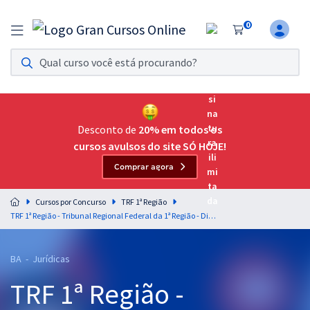
0
Assinatura Ilimitada 11
Acesso a todos os cursos. Teste grátis por 7 dias!
Assinatura OAB Até Passar
Acesso ilimitado a toda preparação para o Exame da
Desconto de
20% em todos os
Ordem, até você passar!
cursos avulsos do site SÓ HOJE!
Comprar agora
Residências Multiprofissionais
Preparação completa e intensiva para as principais
Cursos por Concurso
TRF 1ª Região
residências em saúde do Brasil
TRF 1ª Região - Tribunal Regional Federal da 1ª Região - Direito Previdenciário para Residência Jurídica
Concursos
BA - Jurídicas
Assinatura Ilimitada
TRF 1ª Região -
Cursos 20% OFF