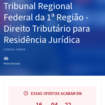
Tribunal Regional
Pós
Federal da 1ª Região -
Graduação
Direito Tributário para
OAB
Residência Jurídica
Mentorias
Questões grátis
(CÓDIGO: 195914)
46
Conteúdo gratuito
Horas de aula
Blog
Aprovados
Atendimento
ESSAS OFERTAS ACABAM EM:
16
04
21