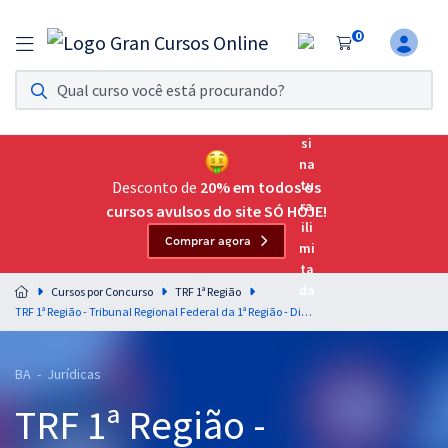
0
Assinatura Ilimitada 11
Acesso a todos os cursos. Teste grátis por 7 dias!
Assinatura OAB Até Passar
Acesso ilimitado a toda preparação para o Exame da
Desconto de
20% em todos os
Ordem, até você passar!
cursos avulsos do site SÓ HOJE!
Comprar agora
Residências Multiprofissionais
Preparação completa e intensiva para as principais
Cursos por Concurso
TRF 1ª Região
residências em saúde do Brasil
TRF 1ª Região - Tribunal Regional Federal da 1ª Região - Direito Tributário para Residência Jurídica
Concursos
BA - Jurídicas
Assinatura Ilimitada
TRF 1ª Região -
Cursos 20% OFF