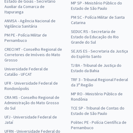
Estado de Goiás - Secretário
MP SP - Ministério Público do
Auxiliar da Comarca de
Estado de São Paulo
Itapuranga
PM SC - Polícia Militar de Santa
ANVISA - Agência Nacional de
Catarina
Vigilância Sanitária
SEDUC RS - Secretaria de
PM PE - Polícia Militar de
Estado da Educação do Rio
Pernambuco
Grande do Sul
CRECI MT - Conselho Regional de
SEJUS ES - Secretaria da Justiça
Corretores de Imóveis do Mato
do Espírito Santo
Grosso
TJ BA - Tribunal de Justiça do
Universidade Federal de
Estado da Bahia
Catalão - UFCAT
TRF 3 - Tribunal Regional Federal
UFR - Universidade Federal de
da 3ª Região
Rondonópolis
MP RO - Ministério Público de
CRA MS - Conselho Regional de
Rondônia
Administração do Mato Grosso
do Sul
TCE SP - Tribunal de Contas do
Estado de São Paulo
UFJ - Universidade Federal de
Jataí
Politec PE - Polícia Científica de
Pernambuco
UFRN - Universidade Federal do