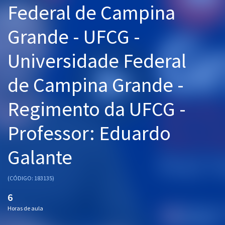
Federal de Campina
Pós
Grande - UFCG -
Graduação
Universidade Federal
OAB
de Campina Grande -
Mentorias
Regimento da UFCG -
Questões grátis
Conteúdo gratuito
Professor: Eduardo
Blog
Galante
Aprovados
(CÓDIGO: 183135)
Atendimento
6
Horas de aula