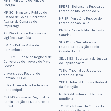
MME - Ministério de Minas e
Energia
DPE RS - Defensoria Pública do
Estado do Rio Grande do Sul
MP GO - Ministério Público do
Estado de Goiás - Secretário
MP SP - Ministério Público do
Auxiliar da Comarca de
Estado de São Paulo
Itapuranga
PM SC - Polícia Militar de Santa
ANVISA - Agência Nacional de
Catarina
Vigilância Sanitária
SEDUC RS - Secretaria de
PM PE - Polícia Militar de
Estado da Educação do Rio
Pernambuco
Grande do Sul
CRECI MT - Conselho Regional de
SEJUS ES - Secretaria da Justiça
Corretores de Imóveis do Mato
do Espírito Santo
Grosso
TJ BA - Tribunal de Justiça do
Universidade Federal de
Estado da Bahia
Catalão - UFCAT
TRF 3 - Tribunal Regional Federal
UFR - Universidade Federal de
da 3ª Região
Rondonópolis
MP RO - Ministério Público de
CRA MS - Conselho Regional de
Rondônia
Administração do Mato Grosso
do Sul
TCE SP - Tribunal de Contas do
Estado de São Paulo