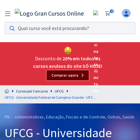
0
Assinatura Ilimitada 11
Acesso a todos os cursos. Teste grátis por 7 dias!
Assinatura OAB Até Passar
Acesso ilimitado a toda preparação para o Exame da
Desconto de
20% em todos os
Ordem, até você passar!
cursos avulsos do site SÓ HOJE!
Comprar agora
Residências Multiprofissionais
Preparação completa e intensiva para as principais
Cursos por Concurso
UFCG
residências em saúde do Brasil
UFCG - Universidade Federal de Campina Grande - UFCG - Universidade Federal de Campina Grande - Regimento da UFCG - Professor: Eduardo Galante
Concursos
PB - Administrativas, Educação, Fiscais e de Controle, Outras, Saúde
Assinatura Ilimitada
UFCG - Universidade
Cursos 20% OFF