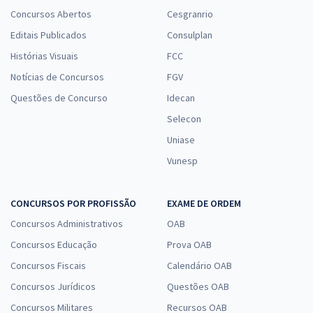
Concursos Abertos
Cesgranrio
Editais Publicados
Consulplan
Histórias Visuais
FCC
Notícias de Concursos
FGV
Questões de Concurso
Idecan
Selecon
Uniase
Vunesp
CONCURSOS POR PROFISSÃO
EXAME DE ORDEM
Concursos Administrativos
OAB
Concursos Educação
Prova OAB
Concursos Fiscais
Calendário OAB
Concursos Jurídicos
Questões OAB
Concursos Militares
Recursos OAB