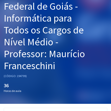
Federal de Goiás -
Pós
Informática para
Graduação
Todos os Cargos de
OAB
Nível Médio -
Mentorias
Professor: Maurício
Questões grátis
Conteúdo gratuito
Franceschini
Blog
(CÓDIGO: 194799)
Aprovados
36
Horas de aula
Atendimento