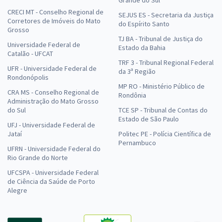
CRECI MT - Conselho Regional de
SEJUS ES - Secretaria da Justiça
Corretores de Imóveis do Mato
do Espírito Santo
Grosso
TJ BA - Tribunal de Justiça do
Universidade Federal de
Estado da Bahia
Catalão - UFCAT
TRF 3 - Tribunal Regional Federal
UFR - Universidade Federal de
da 3ª Região
Rondonópolis
MP RO - Ministério Público de
CRA MS - Conselho Regional de
Rondônia
Administração do Mato Grosso
do Sul
TCE SP - Tribunal de Contas do
Estado de São Paulo
UFJ - Universidade Federal de
Jataí
Politec PE - Polícia Científica de
Pernambuco
UFRN - Universidade Federal do
Rio Grande do Norte
UFCSPA - Universidade Federal
de Ciência da Saúde de Porto
Alegre