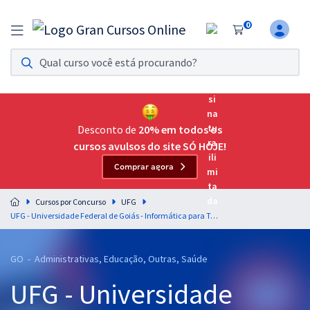
0
Assinatura Ilimitada 11
Acesso a todos os cursos. Teste grátis por 7 dias!
Assinatura OAB Até Passar
Acesso ilimitado a toda preparação para o Exame da
Desconto de
20% em todos os
Ordem, até você passar!
cursos avulsos do site SÓ HOJE!
Comprar agora
Residências Multiprofissionais
Preparação completa e intensiva para as principais
Cursos por Concurso
UFG
residências em saúde do Brasil
UFG - Universidade Federal de Goiás - Informática para Todos os Cargos de Nível Médio - Professor: Maurício Franceschini
Concursos
GO - Administrativas, Educação, Outras, Saúde
Assinatura Ilimitada
UFG - Universidade
Cursos 20% OFF