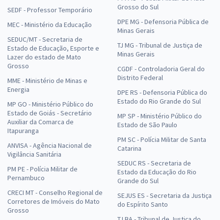
Grosso do Sul
SEDF - Professor Temporário
DPE MG - Defensoria Pública de
MEC - Ministério da Educação
Minas Gerais
SEDUC/MT - Secretaria de
TJ MG - Tribunal de Justiça de
Estado de Educação, Esporte e
Minas Gerais
Lazer do estado de Mato
Grosso
CGDF - Controladoria Geral do
Distrito Federal
MME - Ministério de Minas e
Energia
DPE RS - Defensoria Pública do
Estado do Rio Grande do Sul
MP GO - Ministério Público do
Estado de Goiás - Secretário
MP SP - Ministério Público do
Auxiliar da Comarca de
Estado de São Paulo
Itapuranga
PM SC - Polícia Militar de Santa
ANVISA - Agência Nacional de
Catarina
Vigilância Sanitária
SEDUC RS - Secretaria de
PM PE - Polícia Militar de
Estado da Educação do Rio
Pernambuco
Grande do Sul
CRECI MT - Conselho Regional de
SEJUS ES - Secretaria da Justiça
Corretores de Imóveis do Mato
do Espírito Santo
Grosso
TJ BA - Tribunal de Justiça do