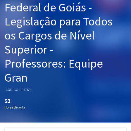
Federal de Goiás -
Pós
Legislação para Todos
Graduação
os Cargos de Nível
OAB
Superior -
Mentorias
Professores: Equipe
Questões grátis
Conteúdo gratuito
Gran
Blog
(CÓDIGO: 194769)
Aprovados
53
Horas de aula
Atendimento