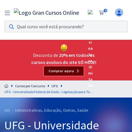
0
Assinatura Ilimitada 11
Acesso a todos os cursos. Teste grátis por 7 dias!
Assinatura OAB Até Passar
Acesso ilimitado a toda preparação para o Exame da
Desconto de
20% em todos os
Ordem, até você passar!
cursos avulsos do site SÓ HOJE!
Comprar agora
Residências Multiprofissionais
Preparação completa e intensiva para as principais
Cursos por Concurso
UFG
residências em saúde do Brasil
UFG - Universidade Federal de Goiás - Legislação para Todos os Cargos de Nível Superior - Professores: Equipe Gran
Concursos
GO - Administrativas, Educação, Outras, Saúde
Assinatura Ilimitada
UFG - Universidade
Cursos 20% OFF