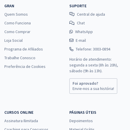
GRAN
SUPORTE
Quem Somos
Central de ajuda
Como Funciona
Chat
Como Comprar
WhatsApp
Loja Social
E-mail
Programa de Afiliados
Telefone: 3003-0894
Trabalhe Conosco
Horário de atendimento:
segunda a sexta (8h às 20h),
Preferência de Cookies
sábado (9h às 13h).
Foi aprovado?
Envie-nos a sua história!
CURSOS ONLINE
PÁGINAS ÚTEIS
Assinatura Ilimitada
Depoimentos
Coaching para Concursos
Material Grátis