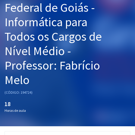
Federal de Goiás -
Pós
Informática para
Graduação
Todos os Cargos de
OAB
Nível Médio -
Mentorias
Professor: Fabrício
Questões grátis
Conteúdo gratuito
Melo
Blog
(CÓDIGO: 194724)
Aprovados
18
Horas de aula
Atendimento