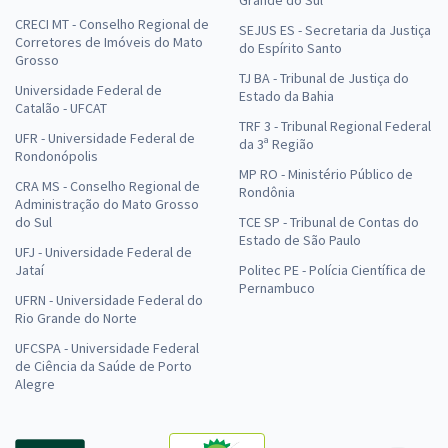
CRECI MT - Conselho Regional de
SEJUS ES - Secretaria da Justiça
Corretores de Imóveis do Mato
do Espírito Santo
Grosso
TJ BA - Tribunal de Justiça do
Universidade Federal de
Estado da Bahia
Catalão - UFCAT
TRF 3 - Tribunal Regional Federal
UFR - Universidade Federal de
da 3ª Região
Rondonópolis
MP RO - Ministério Público de
CRA MS - Conselho Regional de
Rondônia
Administração do Mato Grosso
do Sul
TCE SP - Tribunal de Contas do
Estado de São Paulo
UFJ - Universidade Federal de
Jataí
Politec PE - Polícia Científica de
Pernambuco
UFRN - Universidade Federal do
Rio Grande do Norte
UFCSPA - Universidade Federal
de Ciência da Saúde de Porto
Alegre