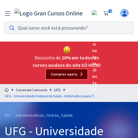
0
Assinatura Ilimitada 11
Acesso a todos os cursos. Teste grátis por 7 dias!
Assinatura OAB Até Passar
Acesso ilimitado a toda preparação para o Exame da
Desconto de
20% em todos os
Ordem, até você passar!
cursos avulsos do site SÓ HOJE!
Comprar agora
Residências Multiprofissionais
Preparação completa e intensiva para as principais
Cursos por Concurso
UFG
residências em saúde do Brasil
UFG - Universidade Federal de Goiás - Informática para Todos os Cargos de Nível Médio - Professor: Fabrício Melo
Concursos
GO - Administrativas, Outras, Saúde
Assinatura Ilimitada
UFG - Universidade
Cursos 20% OFF