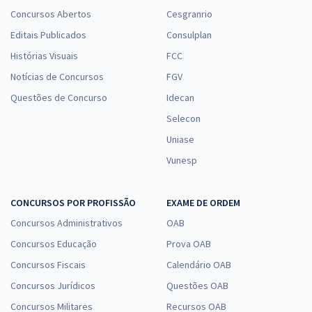
Concursos Abertos
Cesgranrio
Editais Publicados
Consulplan
Histórias Visuais
FCC
Notícias de Concursos
FGV
Questões de Concurso
Idecan
Selecon
Uniase
Vunesp
CONCURSOS POR PROFISSÃO
EXAME DE ORDEM
Concursos Administrativos
OAB
Concursos Educação
Prova OAB
Concursos Fiscais
Calendário OAB
Concursos Jurídicos
Questões OAB
Concursos Militares
Recursos OAB