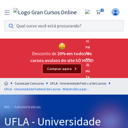
0
Assinatura Ilimitada 11
Acesso a todos os cursos. Teste grátis por 7 dias!
Assinatura OAB Até Passar
Acesso ilimitado a toda preparação para o Exame da
Desconto de
20% em todos os
Ordem, até você passar!
cursos avulsos do site SÓ HOJE!
Comprar agora
Residências Multiprofissionais
Preparação completa e intensiva para as principais
Cursos por Concurso
UFLA - Universidade Federal de Lavras
residências em saúde do Brasil
UFLA - Universidade Federal de Lavras - Matemática para o Cargo de Administrador - Professor: Marcelo Leite
Concursos
MG - Administrativas
Assinatura Ilimitada
UFLA - Universidade
Cursos 20% OFF