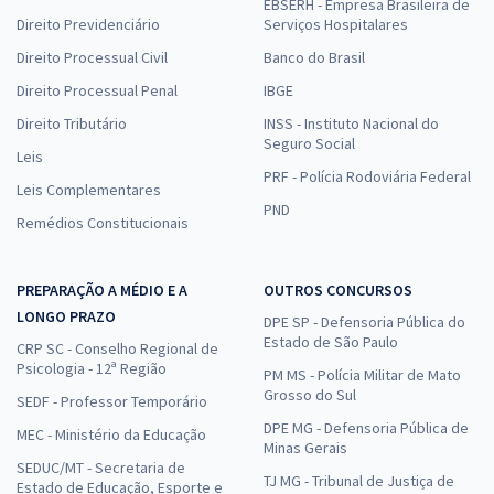
EBSERH - Empresa Brasileira de
Direito Previdenciário
Serviços Hospitalares
Direito Processual Civil
Banco do Brasil
Direito Processual Penal
IBGE
Direito Tributário
INSS - Instituto Nacional do
Seguro Social
Leis
PRF - Polícia Rodoviária Federal
Leis Complementares
PND
Remédios Constitucionais
PREPARAÇÃO A MÉDIO E A
OUTROS CONCURSOS
LONGO PRAZO
DPE SP - Defensoria Pública do
Estado de São Paulo
CRP SC - Conselho Regional de
Psicologia - 12ª Região
PM MS - Polícia Militar de Mato
Grosso do Sul
SEDF - Professor Temporário
DPE MG - Defensoria Pública de
MEC - Ministério da Educação
Minas Gerais
SEDUC/MT - Secretaria de
TJ MG - Tribunal de Justiça de
Estado de Educação, Esporte e