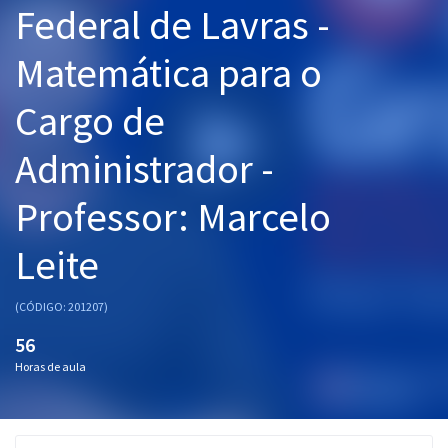
Federal de Lavras -
Pós
Matemática para o
Graduação
Cargo de
OAB
Administrador -
Mentorias
Professor: Marcelo
Questões grátis
Conteúdo gratuito
Leite
Blog
(CÓDIGO: 201207)
Aprovados
56
Horas de aula
Atendimento