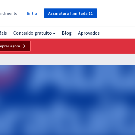
Assinatura
Ilimitada
11
endimento
Entrar
átis
Conteúdo gratuito
Blog
Aprovados
mprar agora