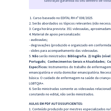
satisfação garantida ou seu dinheiro de volta
1. Curso baseado no EDITAL RH nº 038/2025.
2. Serão abordados os tópicos relevantes (não necessa
3. Carga horária prevista: 351 videoaulas, aproximadam
4. Material de apoio personalizado:
- audioaulas;
- degravações (produzido e organizado em conformida
- slides para acompanhamento das videoaulas.
5.
Não
serão ministrados:
Bibliografia. 2) Inglês (nív
Português; Conhecimentos Gerais e Atualidades; C
Específicos:
Instrumentos do trabalho de enfermagem 
emancipatória e visita domiciliar emancipatória. Nece
básica. O cuidado de enfermagem na saúde da criança n
LGBTQIA+.
6. Serão ministradas somente as videoaulas relaciona
constando no edital, não serão ministrados.
AULAS EM PDF AUTOSSUFICIENTES:
1. Conteúdo produzido por mestres especializados na 