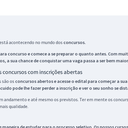
ue está acontecendo no mundo dos
concursos.
ara concurso e comece a se preparar o quanto antes. Com muita
os, a sua chance de conquistar uma vaga passa a ser bem maior
os concursos com inscrições abertas
s são os
concursos abertos e acesse o edital para começar a sua
ido pode lhe fazer perder a inscrição e ver o seu sonho se dis
 em andamento e até mesmo os previstos. Ter em mente os concurso
ais qualidade.
 maneira de estudar para o processo seletivo. Os nossos curso