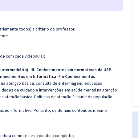
.
riamente todos) a critério do professor.
ente.
de com cada videoaula);
el intermediário). III. Conhecimentos em normativas da USP
.
onhecimentos em Informática.
Em
Conhecimentos
na atenção básica: consulta de enfermagem, educação
ssidades de cuidado e intervenções em saúde mental na atenção
a atenção básica. Políticas de atenção à saúde da população
das no informativo. Portanto, os demais conteúdos mesmo
leitura como recurso didático completo;