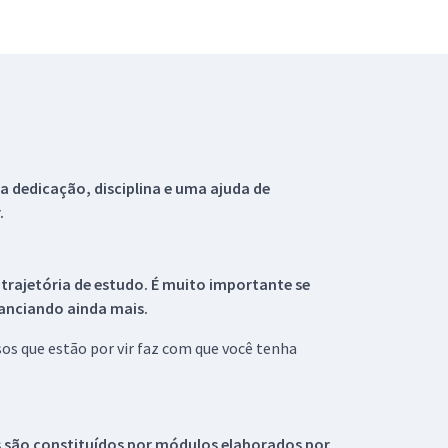
 dedicação, disciplina e uma ajuda de
.
 trajetória de estudo. É muito importante se
tanciando ainda mais.
s que estão por vir faz com que você tenha
s são constituídos por módulos elaborados por