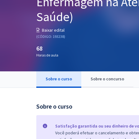
Enfermagem na Aten
Pós
Saúde)
Graduação
Baixar edital
OAB
(CÓDIGO: 193238)
68
Mentorias
Horas de aula
Questões grátis
Conteúdo gratuito
Sobre o curso
Sobre o concurso
Blog
Aprovados
Sobre o curso
Atendimento
Satisfação garantida ou seu dinheiro de vo
Você poderá efetuar o cancelamento e obter 