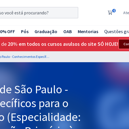
0
At
20% OFF
Pós
Graduação
OAB
Mentorias
Questões gr
 de
20% em todos os cursos avulsos do site SÓ HOJE!
Co
USP - Universidade de São Paulo - Conhecimentos Específicos para o Cargo de Enfermeiro (Especialidade: Enfermagem na Atenção Primária à Saúde)
de São Paulo -
cíficos para o
o (Especialidade: