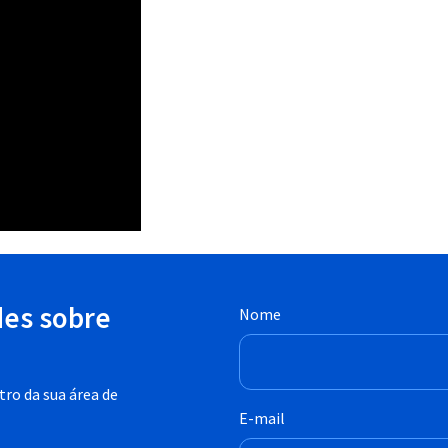
des sobre
Nome
ro da sua área de
E-mail