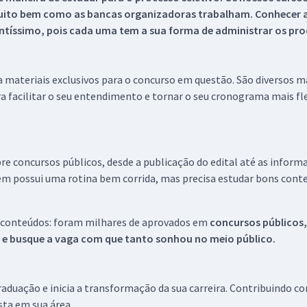
uito bem como as bancas organizadoras trabalham. Conhecer a
tíssimo, pois cada uma tem a sua forma de administrar os proc
 a materiais exclusivos para o concurso em questão. São diversos 
a facilitar o seu entendimento e tornar o seu cronograma mais fle
re concursos públicos, desde a publicação do edital até as inform
em possui uma rotina bem corrida, mas precisa estudar bons conte
 conteúdos: foram milhares de aprovados em
concursos públicos,
s e busque a vaga com que tanto sonhou no meio público.
aduação e inicia a transformação da sua carreira. Contribuindo c
ista em sua área.