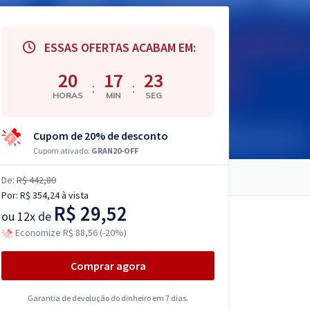
ESSAS OFERTAS ACABAM EM:
20
17
22
:
:
HORAS
MIN
SEG
Cupom de 20% de desconto
Cupom ativado:
GRAN20-OFF
De:
R$ 442,80
Por:
R$ 354,24
à vista
R$ 29,52
ou
12x de
Economize R$ 88,56 (-20%)
Comprar agora
Garantia de devolução do dinheiro em 7 dias.