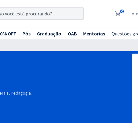
0
At
20% OFF
Pós
Graduação
OAB
Mentorias
Questões gr
rais, Pedagogia...