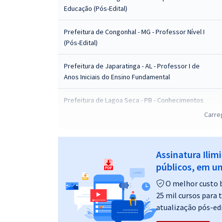
Educação (Pós-Edital)
Prefeitura de Congonhal - MG - Professor Nível I
(Pós-Edital)
Prefeitura de Japaratinga - AL - Professor I de
Anos Iniciais do Ensino Fundamental
Prefeitura de Lagoa Seca - PB - Conhecimentos
Gerais aos Cargos de Nível Superior (Magistério)
Carre
(Pós-Edital)
Prefeitura de Abaetetuba - PA - Conhecimentos
Assinatura Ilim
Específicos para o cargo de Professor Educação
públicos, em um
Infantil (Pós-Edital)
O melhor custo b
Prefeitura de Abaetetuba - PA - Conhecimentos
25 mil cursos para 
Específicos para o cargo de Professor Licenciado
atualização pós-edi
em Pedagogia (Pós-Edital)