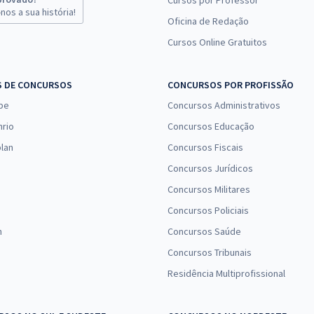
Cursos por Professor
nos a sua história!
Oficina de Redação
19,90
R$
12x de
Comprar
ou R$ 238,80 à vista
Cursos Online Gratuitos
16,67
R$
12x de
Comprar
S DE CONCURSOS
CONCURSOS POR PROFISSÃO
ou R$ 199,99 à vista
pe
Concursos Administrativos
nrio
16,66
Concursos Educação
R$
12x de
Comprar
ou R$ 199,90 à vista
lan
Concursos Fiscais
Concursos Jurídicos
16,66
R$
12x de
Concursos Militares
Comprar
ou R$ 199,90 à vista
Concursos Policiais
n
Concursos Saúde
Concursos Tribunais
Residência Multiprofissional