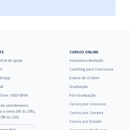
24,99
R$
12x de
Comprar
ou R$ 299,90 à vista
24,99
R$
12x de
Comprar
ou R$ 299,90 à vista
TE
CURSOS ONLINE
21,66
R$
12x de
tral de ajuda
Assinatura Ilimitada
Comprar
ou R$ 259,90 à vista
at
Coaching para Concursos
tsApp
Exame de Ordem
21,57
R$
12x de
il
Graduação
Comprar
ou R$ 258,80 à vista
efone: 3003-0894
Pós-Graduação
Cursos por Concurso
 de atendimento:
 a sexta (8h às 20h),
19,98
Cursos por Carreira
R$
12x de
Comprar
(9h às 13h).
ou R$ 239,80 à vista
Cursos por Estado
provado?