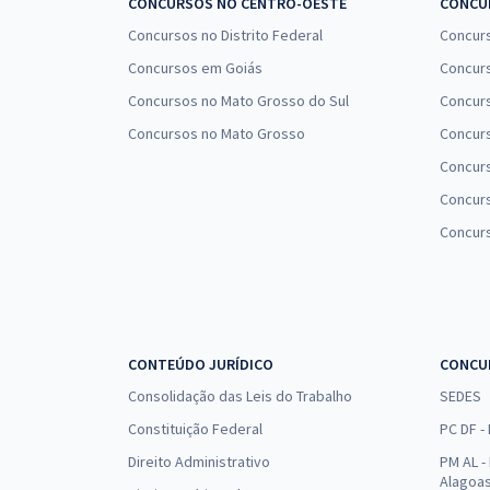
CONCURSOS NO CENTRO-OESTE
CONCUR
Concursos no Distrito Federal
Concur
Concursos em Goiás
Concurs
Concursos no Mato Grosso do Sul
Concurs
Concursos no Mato Grosso
Concurs
Concur
Concurs
Concur
CONTEÚDO JURÍDICO
CONCU
Consolidação das Leis do Trabalho
SEDES
Constituição Federal
PC DF -
Direito Administrativo
PM AL - 
Alagoa