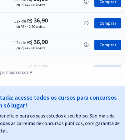
Comprar
ou R$ 442,80 à vista
36,90
R$
12x de
Comprar
ou R$ 442,80 à vista
36,90
R$
12x de
Comprar
ou R$ 442,80 à vista
24,99
R$
12x de
Comprar
gar mais cursos
ou R$ 299,90 à vista
24,99
R$
12x de
itada: acesse todos os cursos para concursos
Comprar
ou R$ 299,90 à vista
 só lugar!
enefício para os seus estudos e seu bolso. São mais de
24,99
todas as carreiras de concursos públicos, com garantia de
R$
12x de
Comprar
tal.
ou R$ 299,90 à vista