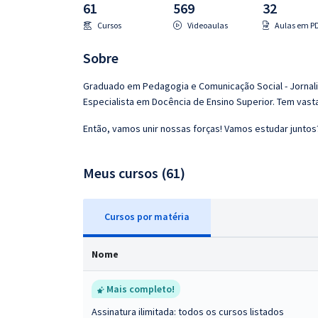
61
569
32
Pós
Cursos
Videoaulas
Aulas em P
Graduação
Sobre
OAB
Graduado em Pedagogia e Comunicação Social - Jornalis
Especialista em Docência de Ensino Superior. Tem vas
Mentorias
Então, vamos unir nossas forças! Vamos estudar juntos
Questões grátis
Meus cursos (61)
Conteúdo gratuito
Blog
Cursos
p
or matéria
Aprovados
Nome
Atendimento
Mais completo!
Assinatura ilimitada: todos os cursos listados