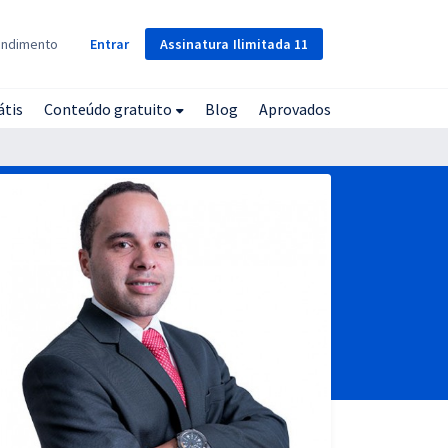
Assinatura
Ilimitada
11
endimento
Entrar
átis
Conteúdo gratuito
Blog
Aprovados