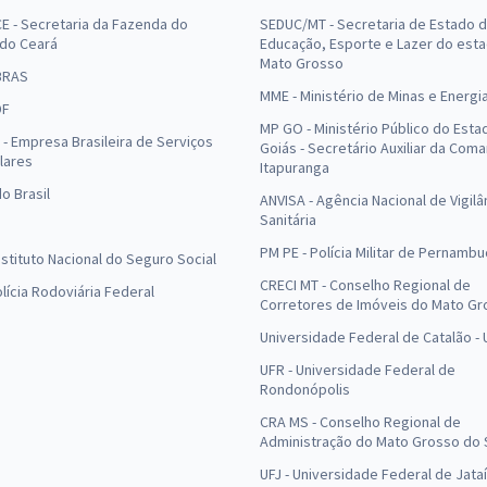
E - Secretaria da Fazenda do
SEDUC/MT - Secretaria de Estado 
 do Ceará
Educação, Esporte e Lazer do est
Mato Grosso
BRAS
MME - Ministério de Minas e Energi
DF
MP GO - Ministério Público do Esta
- Empresa Brasileira de Serviços
Goiás - Secretário Auxiliar da Com
lares
Itapuranga
o Brasil
ANVISA - Agência Nacional de Vigilâ
Sanitária
PM PE - Polícia Militar de Pernamb
Instituto Nacional do Seguro Social
CRECI MT - Conselho Regional de
olícia Rodoviária Federal
Corretores de Imóveis do Mato Gr
Universidade Federal de Catalão -
UFR - Universidade Federal de
Rondonópolis
CRA MS - Conselho Regional de
Administração do Mato Grosso do 
UFJ - Universidade Federal de Jataí