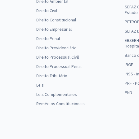
Direito Ambiental
SEFAZ C
Direito Civil
Estado
Direito Constitucional
PETRO
Direito Empresarial
SEFAZ 
Direito Penal
EBSERH 
Hospita
Direito Previdenciário
Banco d
Direito Processual Civil
IBGE
Direito Processual Penal
INSS - 
Direito Tributário
PRF - P
Leis
PND
Leis Complementares
Remédios Constitucionais