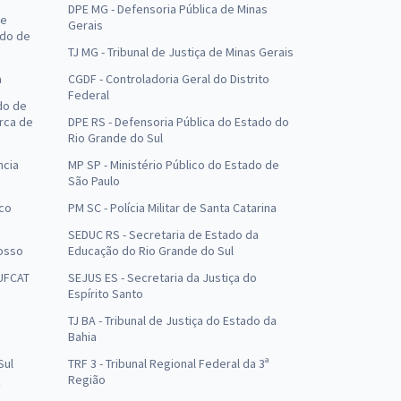
DPE MG - Defensoria Pública de Minas
de
Gerais
ado de
TJ MG - Tribunal de Justiça de Minas Gerais
a
CGDF - Controladoria Geral do Distrito
Federal
do de
arca de
DPE RS - Defensoria Pública do Estado do
Rio Grande do Sul
ncia
MP SP - Ministério Público do Estado de
São Paulo
uco
PM SC - Polícia Militar de Santa Catarina
SEDUC RS - Secretaria de Estado da
osso
Educação do Rio Grande do Sul
 UFCAT
SEJUS ES - Secretaria da Justiça do
Espírito Santo
TJ BA - Tribunal de Justiça do Estado da
Bahia
Sul
TRF 3 - Tribunal Regional Federal da 3ª
Região